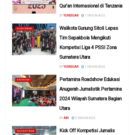
Qur’an Internasional di Tanzania
BY
YUNSIGAR
1 TAHUN AGO
Walikota Gunung Sitoli Lepas
OLAHRAGA
Tim Sepakbola Mengikuti
Kompetisi Liga 4 PSSI Zona
Sumatera Utara
BY
YUNSIGAR
1 TAHUN AGO
Pertamina Roadshow Edukasi
EKONOMI
Anugerah Jurnalistik Pertamina
2024 Wilayah Sumatera Bagian
Utara
BY
ABI
2 TAHUN AGO
Kick Off Kompetisi Jurnalis
NUSANTARA