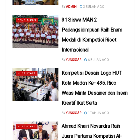
BY
ADMIN
3 BULAN AGO
31 Siswa MAN 2
PENDIDIKAN
Padangsidimpuan Raih Enam
Medali di Kompetisi Riset
Internasional
BY
YUNSIGAR
6 BULAN AGO
Kompetisi Desain Logo HUT
NUSANTARA
Kota Medan Ke- 435, Rico
Waas Minta Desainer dan Insan
Kreatif Ikut Serta
BY
YUNSIGAR
1 TAHUN AGO
Ahmad Khairi Novandra Raih
NUSANTARA
Juara Pertama Kompetisi Al-