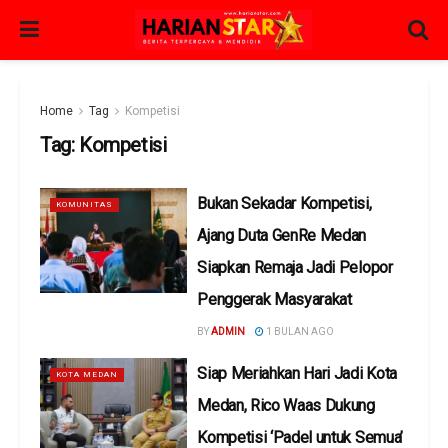
Home
Tag
Kompetisi
Tag:
Kompetisi
Bukan Sekadar Kompetisi,
KOMUNITAS
Ajang Duta GenRe Medan
Siapkan Remaja Jadi Pelopor
Penggerak Masyarakat
BY
ADMIN
1 BULAN AGO
Siap Meriahkan Hari Jadi Kota
KOTA MEDAN
Medan, Rico Waas Dukung
Kompetisi ‘Padel untuk Semua’