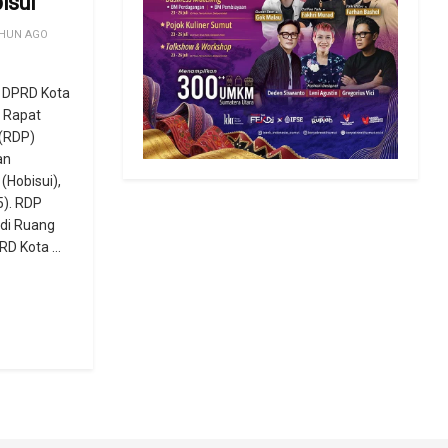
isui
HUN AGO
2 DPRD Kota
 Rapat
(RDP)
an
(Hobisui),
5). RDP
 di Ruang
D Kota ...