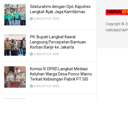
Silaturahmi dengan Ojol, Kapolres
Langkat Ajak Jaga Kamtibmas
6 AGUSTUS 2026
Copyright © 2
HARIANSTAR*
Plt. Bupati Langkat Kawal
Langsung Percepatan Bantuan
Korban Banjir ke Jakarta
6 AGUSTUS 2026
Komisi IV DPRD Langkat Mediasi
Keluhan Warga Desa Ponco Warno
Terkait Kebisingan Pabrik PT SIS
6 AGUSTUS 2026
Kasus Penebangan Kayu di Kuta
Pengkih, Walantara Minta APH
Tangkap Semua yang Terlibat
6 AGUSTUS 2026