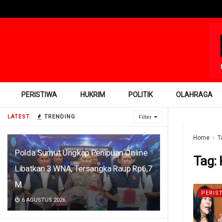
PERISTIWA
HUKRIM
POLITIK
OLAHRAGA
LATEST
TRENDING
Filter
Home
T
Polda Sumut Ungkap Penipuan Online
Tag:
Libatkan 3 WNA, Tersangka Raup Rp6,7
M
PERIS
6 AGUSTUS 2026