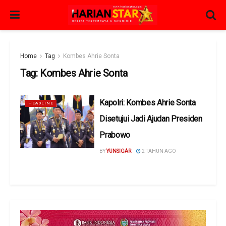
Home
Tag
Kombes Ahrie Sonta
Tag:
Kombes Ahrie Sonta
Kapolri: Kombes Ahrie Sonta
HEADLINE
Disetujui Jadi Ajudan Presiden
Prabowo
BY
YUNSIGAR
2 TAHUN AGO