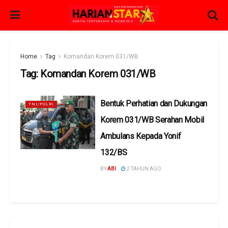
Home
Tag
Komandan Korem 031/WB
Tag:
Komandan Korem 031/WB
Bentuk Perhatian dan Dukungan
TNI/POLRI
Korem 031/WB Serahan Mobil
Ambulans Kepada Yonif
132/BS
BY
ABI
2 TAHUN AGO