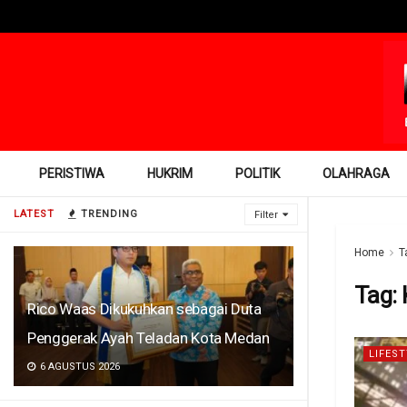
PERISTIWA
HUKRIM
POLITIK
OLAHRAGA
LATEST
TRENDING
Filter
Home
T
Tag:
Rico Waas Dikukuhkan sebagai Duta
Penggerak Ayah Teladan Kota Medan
LIFEST
6 AGUSTUS 2026