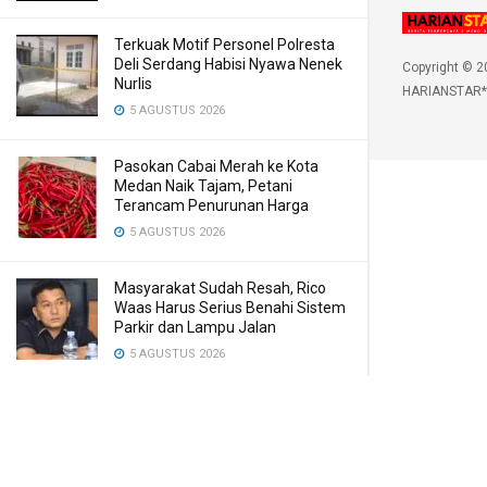
Terkuak Motif Personel Polresta
Deli Serdang Habisi Nyawa Nenek
Copyright © 2
Nurlis
HARIANSTAR*
5 AGUSTUS 2026
Pasokan Cabai Merah ke Kota
Medan Naik Tajam, Petani
Terancam Penurunan Harga
5 AGUSTUS 2026
Masyarakat Sudah Resah, Rico
Waas Harus Serius Benahi Sistem
Parkir dan Lampu Jalan
5 AGUSTUS 2026
Korupsi Bantuan Bencana di
Samosir Tahun 2024: Diserahkan
Bupati Secara Simbolis
5 AGUSTUS 2026