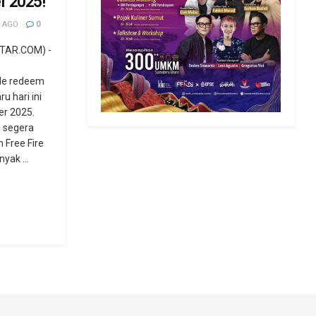
r 2025!
 AGO
0
TAR.COM) -
de redeem
ru hari ini
r 2025.
, segera
 Free Fire
yak ...