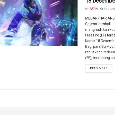
18 Desembe
BY
RATIH
8 BULAN
MEDAN (HARIANS
Garena kembali
menghadirkan ko
Free Fire (FF) terba
Kamis 18 Desembe
Bagi para Survivor
rebut kode redeem
(FF), mumpung ban
READ MORE