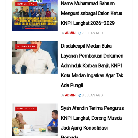
Nama Muhammad Bahrum
KOMUNITAS
Menguat sebagai Calon Ketua
KNPI Langkat 2026–2029
BY
ADMIN
7 BULAN AGO
Disdukcapil Medan Buka
NUSANTARA
Layanan Pembaruan Dokumen
Adminduk Korban Banjir, KNPI
Kota Medan Ingatkan Agar Tak
Ada Pungli
BY
ADMIN
8 BULAN AGO
Syah Afandin Terima Pengurus
KOMUNITAS
KNPI Langkat, Dorong Musda
Jadi Ajang Konsolidasi
Pemuda