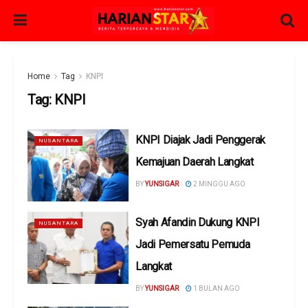
Home
Tag
KNPI
Tag:
KNPI
KNPI Diajak Jadi Penggerak
NUSANTARA
Kemajuan Daerah Langkat
BY
YUNSIGAR
2 MINGGU AGO
Syah Afandin Dukung KNPI
NUSANTARA
Jadi Pemersatu Pemuda
Langkat
BY
YUNSIGAR
1 BULAN AGO