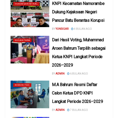
KNPI Kecamatan Namorambe
HUKUM&KRIMINAL
Dukung Kejaksaan Negeri
Pancur Batu Berantas Korupsi
BY
YUNSIGAR
4 BULAN AGO
Dari Hasil Voting, Muhammad
NUSANTARA
Aroen Bahrum Terpilih sebagai
Ketua KNPI Langkat Periode
2026–2029
BY
ADMIN
6 BULAN AGO
M.A Bahrum Resmi Daftar
KOMUNITAS
Calon Ketua DPD KNPI
Langkat Periode 2026–2029
BY
ADMIN
7 BULAN AGO