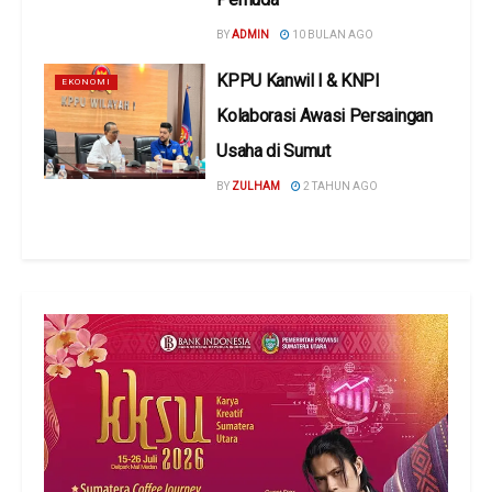
BY
ADMIN
10 BULAN AGO
KPPU Kanwil l & KNPI
EKONOMI
Kolaborasi Awasi Persaingan
Usaha di Sumut
BY
ZULHAM
2 TAHUN AGO