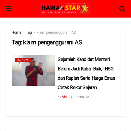
Home
Tag
klaim penganggurani AS
Tag:
klaim penganggurani AS
Sejumlah Kandidat Menteri
EKONOMI
Belum Jadi Kabar Baik, IHSG
dan Rupiah Serta Harga Emas
Cetak Rekor Sejarah
BY
ABI
2 TAHUN AGO