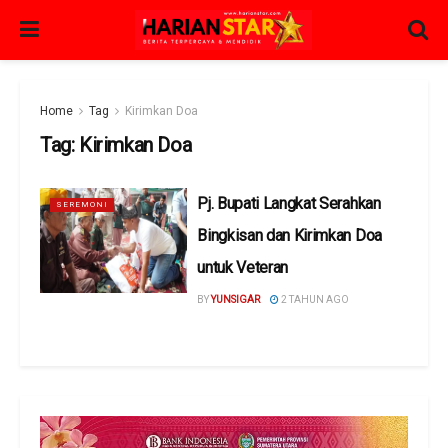
Home
Tag
Kirimkan Doa
Tag:
Kirimkan Doa
Pj. Bupati Langkat Serahkan
SEREMONI
Bingkisan dan Kirimkan Doa
untuk Veteran
BY
YUNSIGAR
2 TAHUN AGO