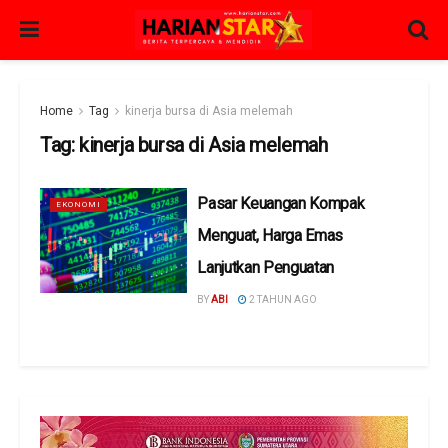
Home
Tag
kinerja bursa di Asia melemah
Tag:
kinerja bursa di Asia melemah
Pasar Keuangan Kompak
EKONOMI
Menguat, Harga Emas
Lanjutkan Penguatan
BY
ABI
2 TAHUN AGO