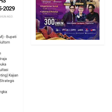
HS
5-2029
AHUN AGO
) - Bupati
Gultom
n
raja
buka
ltasi
ting) Kajian
Strategis
ngka