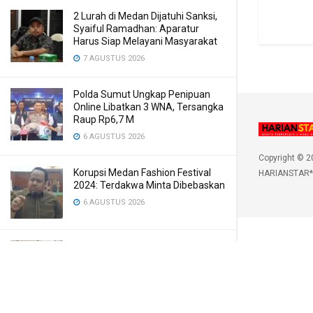
2 Lurah di Medan Dijatuhi Sanksi,
Syaiful Ramadhan: Aparatur
Harus Siap Melayani Masyarakat
7 AGUSTUS 2026
Polda Sumut Ungkap Penipuan
Online Libatkan 3 WNA, Tersangka
Raup Rp6,7 M
6 AGUSTUS 2026
Copyright © 2
Korupsi Medan Fashion Festival
HARIANSTAR*
2024: Terdakwa Minta Dibebaskan
6 AGUSTUS 2026
Menyemarakkan HUT Ke-81 RI,
Pemkab Karo Siapkan Rangkaian
Kegiatan Ini
6 AGUSTUS 2026