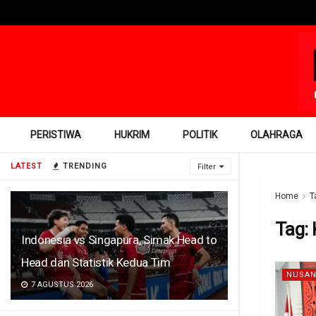
PERISTIWA
HUKRIM
POLITIK
OLAHRAGA
LATEST
TRENDING
Filter
Home
T
Tag:
Indonesia vs Singapura, Simak Head to
Head dan Statistik Kedua Tim
NUSAN
7 AGUSTUS 2026