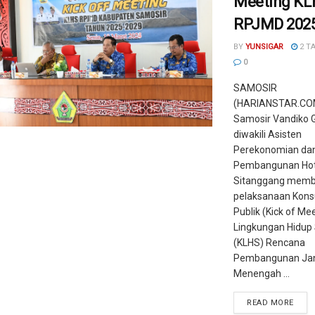
Meeting KL
RPJMD 202
BY
YUNSIGAR
2 T
0
SAMOSIR
(HARIANSTAR.COM
Samosir Vandiko 
diwakili Asisten
Perekonomian da
Pembangunan Hot
Sitanggang mem
pelaksanaan Konsu
Publik (Kick of Mee
Lingkungan Hidup 
(KLHS) Rencana
Pembangunan Ja
Menengah ...
READ MORE