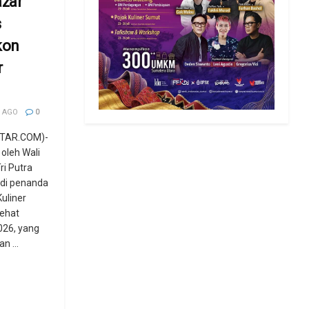
azar
s
kon
r
 AGO
0
TAR.COM)-
oleh Wali
ri Putra
di penanda
uliner
Sehat
026, yang
n ...