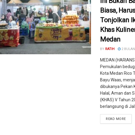
Ini Bukan B
Biasa, Haru
Tonjolkan I
Khas Kuline
Medan
BY
RATIH
2 BULAN
MEDAN (HARIANS
Pemukulan bedug 
Kota Medan Rico T
Bayu Waas, menja
dibukanya Pekan K
Halal, Aman dan 
(KHAS) V Tahun 2
berlangsung di Jala
READ MORE