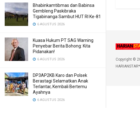
Bhabinkamtibmas dan Babinsa
Gembleng Paskibraka
Tigabinanga Sambut HUT RI Ke-81
6 AGUSTUS 2026
Kuasa Hukum PT SAG Warning
Penyebar Berita Bohong: Kita
Pidanakan!
6 AGUSTUS 2026
Copyright © 2
HARIANSTAR*
DP3AP2KB Karo dan Polsek
Berastagi Selamatkan Anak
Terlantar, Kembali Bertemu
Ayahnya
6 AGUSTUS 2026
Gubernur Bobby Nasution Siapkan
RSUD dr. M. Thomsen Jadi Rumah
Sakit Regional Kepulauan Nias
6 AGUSTUS 2026