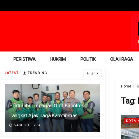
PERISTIWA
HUKRIM
POLITIK
OLAHRAGA
LATEST
TRENDING
Filter
Home
T
Tag:
Silaturahmi dengan Ojol, Kapolres
Langkat Ajak Jaga Kamtibmas
KOTA 
6 AGUSTUS 2026