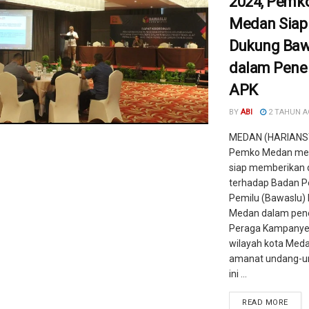
2024, Pemk
Medan Siap
Dukung Baw
dalam Pene
APK
BY
ABI
2 TAHUN 
MEDAN (HARIANS
Pemko Medan me
siap memberikan
terhadap Badan 
Pemilu (Bawaslu) 
Medan dalam pene
Peraga Kampanye 
wilayah kota Meda
amanat undang-un
ini ...
READ MORE