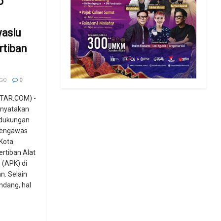
o
aslu
rtiban
AGO
0
TAR.COM) -
nyatakan
 dukungan
Pengawas
Kota
rtiban Alat
(APK) di
n. Selain
dang, hal