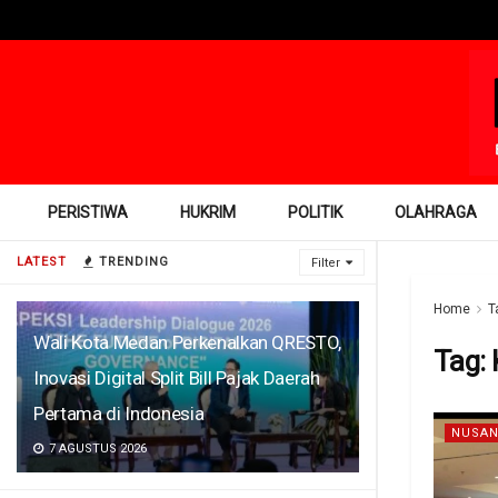
PERISTIWA
HUKRIM
POLITIK
OLAHRAGA
LATEST
TRENDING
Filter
Home
T
Wali Kota Medan Perkenalkan QRESTO,
Tag:
Inovasi Digital Split Bill Pajak Daerah
Pertama di Indonesia
NUSAN
7 AGUSTUS 2026