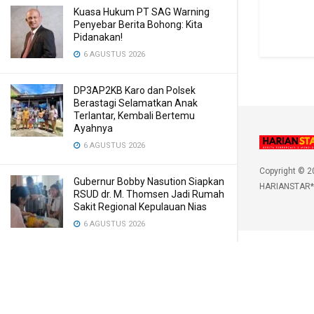
Kuasa Hukum PT SAG Warning
Penyebar Berita Bohong: Kita
Pidanakan!
6 AGUSTUS 2026
DP3AP2KB Karo dan Polsek
Berastagi Selamatkan Anak
Terlantar, Kembali Bertemu
Ayahnya
6 AGUSTUS 2026
Copyright © 2
Gubernur Bobby Nasution Siapkan
HARIANSTAR*
RSUD dr. M. Thomsen Jadi Rumah
Sakit Regional Kepulauan Nias
6 AGUSTUS 2026
5 Zodiak Diprediksi Dapat
Keberuntungan Hari Ini, 6 Agustus
2026
6 AGUSTUS 2026