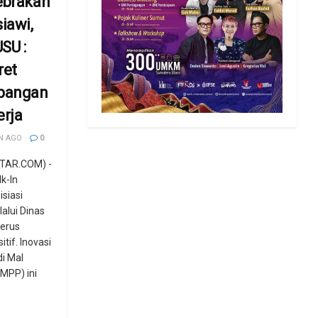
ebrakan
iawi,
SU :
ret
mpangan
erja
N AGO
0
TAR.COM) -
k-In
isiasi
lui Dinas
terus
tif. Inovasi
di Mal
(MPP) ini