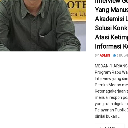
Interview G
Yang Manus
Akademisi U
Solusi Konk
Atasi Keti
Informasi K
BY
ADMIN
5 BULA
MEDAN (HARIANS
Program Rabu Wal
Interview yang diin
Pemko Medan mela
Ketenagakerjaan 
menuai respon posi
yang rutin digelar 
Pelayanan Publik 
dinilai bukan ...