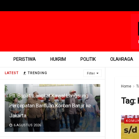
PERISTIWA
HUKRIM
POLITIK
OLAHRAGA
LATEST
TRENDING
Filter
Home
T
Plt. Bupati Langkat Kawal Langsung
Tag:
Percepatan Bantuan Korban Banjir ke
Jakarta
KOMUN
6 AGUSTUS 2026