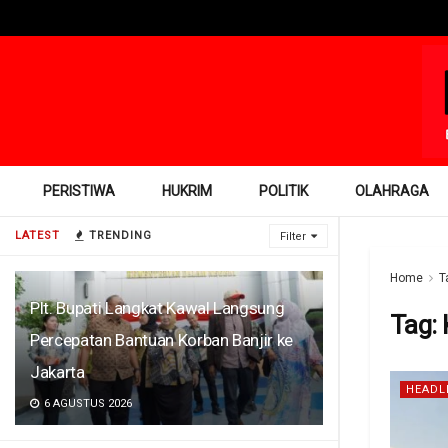
PERISTIWA
HUKRIM
POLITIK
OLAHRAGA
LATEST
TRENDING
Filter
Home
T
Plt. Bupati Langkat Kawal Langsung
Tag:
Percepatan Bantuan Korban Banjir ke
Jakarta
HEADL
6 AGUSTUS 2026