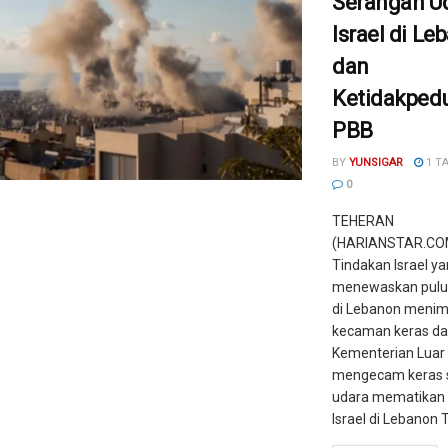
Serangan U
Israel di Le
dan
Ketidakpedu
PBB
BY
YUNSIGAR
1 T
0
TEHERAN
(HARIANSTAR.COM
Tindakan Israel y
menewaskan pulu
di Lebanon menim
kecaman keras dari
Kementerian Luar 
mengecam keras 
udara mematikan
Israel di Lebanon Ti