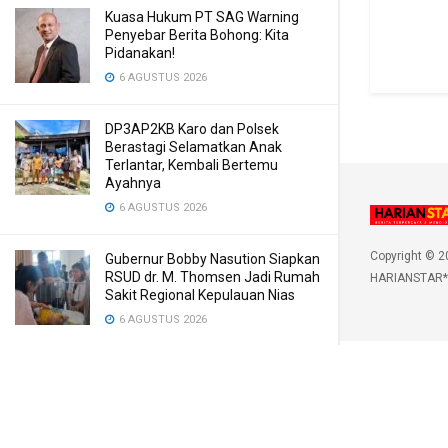
Kuasa Hukum PT SAG Warning
Penyebar Berita Bohong: Kita
Pidanakan!
6 AGUSTUS 2026
DP3AP2KB Karo dan Polsek
Berastagi Selamatkan Anak
Terlantar, Kembali Bertemu
Ayahnya
6 AGUSTUS 2026
Copyright © 2
Gubernur Bobby Nasution Siapkan
RSUD dr. M. Thomsen Jadi Rumah
HARIANSTAR*
Sakit Regional Kepulauan Nias
6 AGUSTUS 2026
5 Zodiak Diprediksi Dapat
Keberuntungan Hari Ini, 6 Agustus
2026
6 AGUSTUS 2026