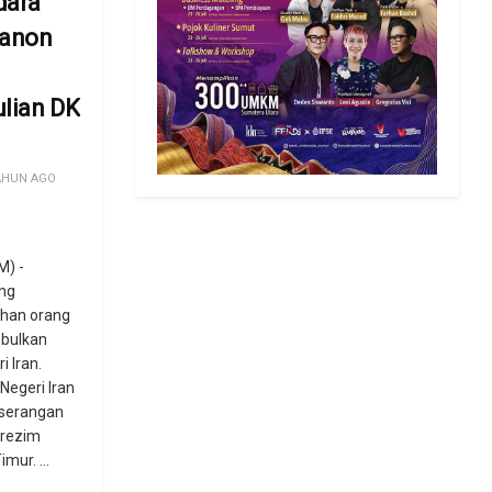
dara
banon
lian DK
AHUN AGO
) -
ang
han orang
bulkan
 Iran.
Negeri Iran
serangan
 rezim
mur. ...