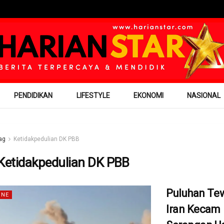
PENDIDIKAN
LIFESTYLE
EKONOMI
NASIONAL
ag
Ketidakpedulian DK PBB
Ketidakpedulian DK PBB
Puluhan Te
INE
Iran Kecam