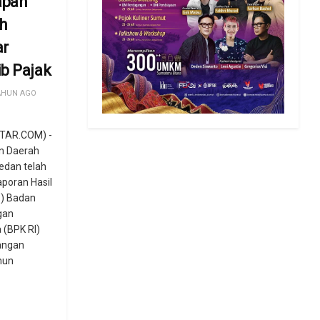
apan
h
ar
b Pajak
AHUN AGO
TAR.COM) -
n Daerah
edan telah
aporan Hasil
) Badan
gan
 (BPK RI)
angan
hun