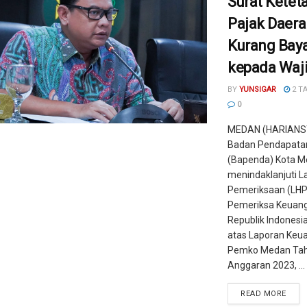
Surat Ketet
Pajak Daera
Kurang Bay
kepada Waji
BY
YUNSIGAR
2 T
0
MEDAN (HARIANS
Badan Pendapata
(Bapenda) Kota M
menindaklanjuti L
Pemeriksaan (LHP
Pemeriksa Keuan
Republik Indonesia
atas Laporan Keu
Pemko Medan Ta
Anggaran 2023, ...
READ MORE