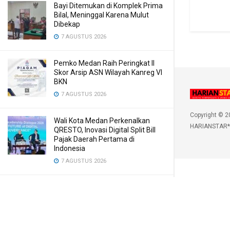
Bayi Ditemukan di Komplek Prima
Bilal, Meninggal Karena Mulut
Dibekap
7 AGUSTUS 2026
Pemko Medan Raih Peringkat II
Skor Arsip ASN Wilayah Kanreg VI
BKN
7 AGUSTUS 2026
Copyright © 2
Wali Kota Medan Perkenalkan
HARIANSTAR*
QRESTO, Inovasi Digital Split Bill
Pajak Daerah Pertama di
Indonesia
7 AGUSTUS 2026
Pertamina Patra Niaga Sumbagut
Edukasi Siswa SMA Al-Azhar
Medan tentang Pencegahan
HIV/AIDS
7 AGUSTUS 2026