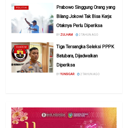
Prabowo Singgung Orang yang
POLITIK
Bilang Jokowi Tak Bisa Kerja:
Otaknya Perlu Diperiksa
BY
ZULHAM
2 TAHUN AGO
Tiga Tersangka Seleksi PPPK
HUKRIM
Batubara, Dijadwalkan
Diperiksa
BY
YUNSIGAR
2 TAHUN AGO