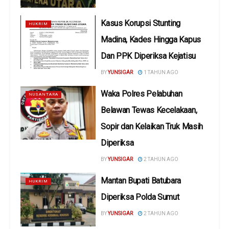
Kasus Korupsi Stunting
HUKRIM
Madina, Kades Hingga Kapus
Dan PPK Diperiksa Kejatisu
BY
YUNSIGAR
1 TAHUN AGO
Waka Polres Pelabuhan
NUSANTARA
Belawan Tewas Kecelakaan,
Sopir dan Kelaikan Truk Masih
Diperiksa
BY
YUNSIGAR
2 TAHUN AGO
Mantan Bupati Batubara
HUKRIM
Diperiksa Polda Sumut
BY
YUNSIGAR
2 TAHUN AGO