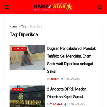
Home
Tag
Diperiksa
Tag:
Diperiksa
Dugaan Pencabulan di Pondok
HEADLINE
Tahfidz Sei Mencirim, Enam
Santriwati Diperiksa sebagai
Saksi
BY
ADMIN
7 BULAN AGO
2 Anggota DPRD Medan
HUKRIM
Diperiksa Kejati Sumut
BY
YUNSIGAR
12 BULAN AGO