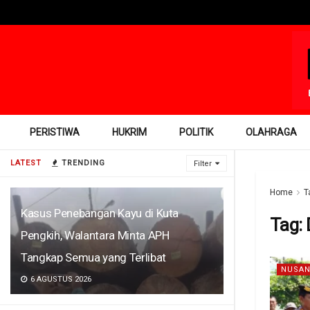
PERISTIWA
HUKRIM
POLITIK
OLAHRAGA
LATEST
TRENDING
Filter
Home
T
Kasus Penebangan Kayu di Kuta
Tag:
Pengkih, Walantara Minta APH
Tangkap Semua yang Terlibat
NUSAN
6 AGUSTUS 2026