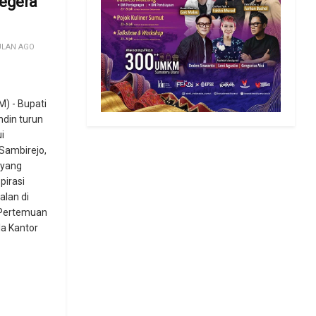
Segera
ULAN AGO
) - Bupati
din turun
i
Sambirejo,
 yang
irasi
alan di
 Pertemuan
la Kantor