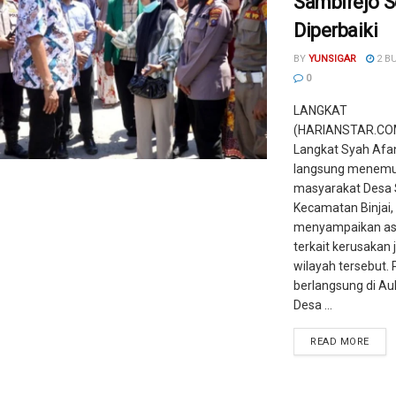
Sambirejo 
Diperbaiki
BY
YUNSIGAR
2 B
0
LANGKAT
(HARIANSTAR.COM
Langkat Syah Afan
langsung menemu
masyarakat Desa 
Kecamatan Binjai,
menyampaikan asp
terkait kerusakan j
wilayah tersebut.
berlangsung di Au
Desa ...
READ MORE