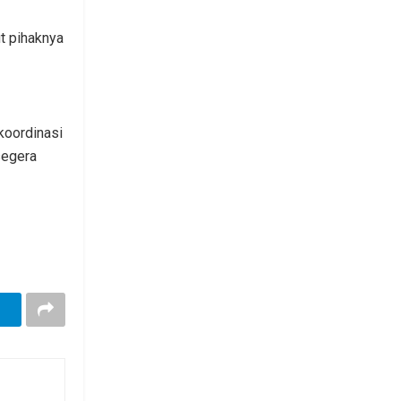
t pihaknya
koordinasi
segera