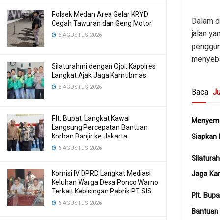
Polsek Medan Area Gelar KRYD
Dalam d
Cegah Tawuran dan Geng Motor
jalan y
6 AGUSTUS 2026
pengguna
menyeba
Silaturahmi dengan Ojol, Kapolres
Langkat Ajak Jaga Kamtibmas
6 AGUSTUS 2026
Baca
Ju
Plt. Bupati Langkat Kawal
Menyema
Langsung Percepatan Bantuan
Korban Banjir ke Jakarta
Siapkan 
6 AGUSTUS 2026
Silatura
Komisi IV DPRD Langkat Mediasi
Jaga Ka
Keluhan Warga Desa Ponco Warno
Terkait Kebisingan Pabrik PT SIS
Plt. Bup
6 AGUSTUS 2026
Bantuan 