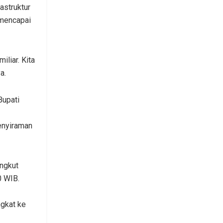
astruktur
 mencapai
iliar. Kita
a.
Bupati
enyiraman
ngkut
0 WIB.
ngkat ke