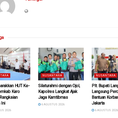
ga
TARA
NUSANTARA
NUSANTARA
rakkan HUT Ke-
Silaturahmi dengan Ojol,
Plt. Bupati La
Pemkab Karo
Kapolres Langkat Ajak
Langsung Per
 Rangkaian
Jaga Kamtibmas
Bantuan Korban
 Ini
Jakarta
6 AGUSTUS 2026
US 2026
6 AGUSTUS 202