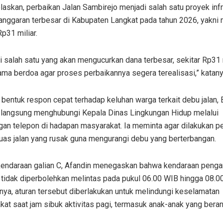
laskan, perbaikan Jalan Sambirejo menjadi salah satu proyek infr
anggaran terbesar di Kabupaten Langkat pada tahun 2026, yakni
Rp31 miliar.
ni salah satu yang akan mengucurkan dana terbesar, sekitar Rp31 m
ma berdoa agar proses perbaikannya segera terealisasi,” katany
bentuk respon cepat terhadap keluhan warga terkait debu jalan, 
 langsung menghubungi Kepala Dinas Lingkungan Hidup melalui
an telepon di hadapan masyarakat. Ia meminta agar dilakukan p
 ruas jalan yang rusak guna mengurangi debu yang berterbangan.
 kendaraan galian C, Afandin menegaskan bahwa kendaraan penga
 tidak diperbolehkan melintas pada pukul 06.00 WIB hingga 08.0
ya, aturan tersebut diberlakukan untuk melindungi keselamatan
at saat jam sibuk aktivitas pagi, termasuk anak-anak yang bera