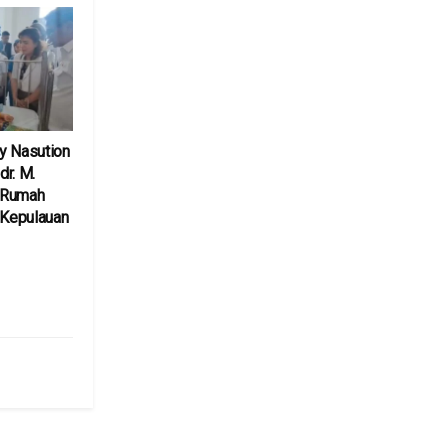
y Nasution
r. M.
 Rumah
 Kepulauan
6