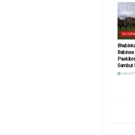
NUSAN
Bhabink
Babinsa
Paskibra
Sambut 
6 AGUST