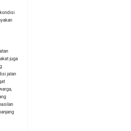
kondisi
ayakan
atan
akat juga
g
isi jalan
gat
warga,
ang
asilan
panjang