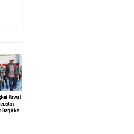
ngkat Kawal
cepatan
 Banjir ke
6