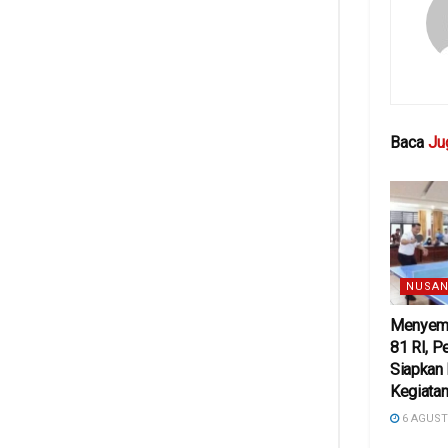
Baca
Ju
NUSAN
Menyema
81 RI, 
Siapkan
Kegiatan
6 AGUST