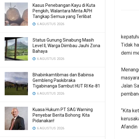
Kasus Penebangan Kayu di Kuta
Pengkih, Walantara Minta APH
Tangkap Semua yang Terlibat
6 AGUSTUS 2026
kepatuh
Status Gunung Sinabung Masih
Tidak ha
Level II, Warga Diimbau Jauhi Zona
Bahaya
demi me
6 AGUSTUS 2026
Menangg
Bhabinkamtibmas dan Babinsa
masyara
Gembleng Paskibraka
Jalan S
Tigabinanga Sambut HUT RI Ke-81
pembang
6 AGUSTUS 2026
Kuasa Hukum PT SAG Warning
“Kita ke
Penyebar Berita Bohong: Kita
kerusaka
Pidanakan!
Afandin
6 AGUSTUS 2026