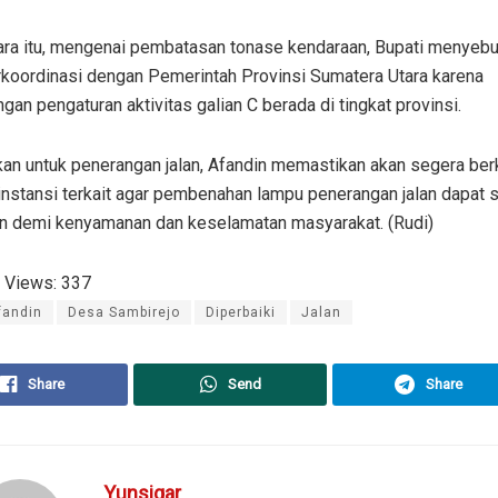
ra itu, mengenai pembatasan tonase kendaraan, Bupati menyebu
rkoordinasi dengan Pemerintah Provinsi Sumatera Utara karena
an pengaturan aktivitas galian C berada di tingkat provinsi.
an untuk penerangan jalan, Afandin memastikan akan segera ber
instansi terkait agar pembenahan lampu penerangan jalan dapat 
an demi kenyamanan dan keselamatan masyarakat. (Rudi)
 Views:
337
fandin
Desa Sambirejo
Diperbaiki
Jalan
Share
Send
Share
Yunsigar