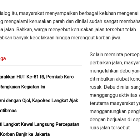
ialog itu, masyarakat menyampaikan berbagai keluhan mengenai 
ang mengalami kerusakan parah dan dinilai sudah sangat membah
 jalan. Bahkan, warga menyebut kerusakan jalan tersebut telah
bkan banyak kecelakaan hingga merenggut korban jiwa.
Selain meminta percep
ga
perbaikan jalan, masyar
mengeluhkan debu yan
rakkan HUT Ke-81 RI, Pemkab Karo
ditimbulkan akibat kond
Rangkaian Kegiatan Ini
rusak. Debu dinilai san
mengganggu aktivitas 
hmi dengan Ojol, Kapolres Langkat Ajak
terutama masyarakat y
mtibmas
menggantungkan pengh
dengan berjualan di se
ati Langkat Kawal Langsung Percepatan
ruas jalan tersebut.
Korban Banjir ke Jakarta