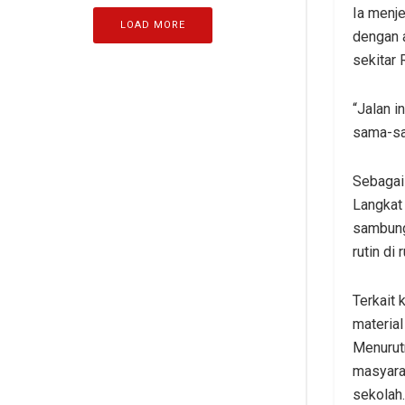
Ia menje
LOAD MORE
dengan 
sekitar 
“Jalan i
sama-sa
Sebagai 
Langkat
sambung
rutin di
Terkait
material
Menurutn
masyarak
sekolah.