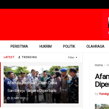
PERISTIWA
HUKRIM
POLITIK
OLAHRAGA
LATEST
TRENDING
Filter
Home
N
Afan
Dipe
Afandin Pastikan Jalan Desa
Sambirejo Segera Diperbaiki
by
Yunsig
31 MEI 2026