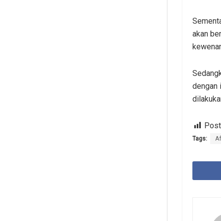
Sementa
akan be
kewenang
Sedangk
dengan 
dilakuk
Post
Tags:
A