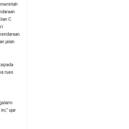
merintah
ndaraan
lian C
ri
kendaraan.
n jalan
kepada
wa ruas
galami
i,” ujar