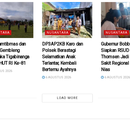
TARA
NUSANTARA
NUSANTARA
amtibmas dan
DP3AP2KB Karo dan
Gubernur Bobb
 Gembleng
Polsek Berastagi
Siapkan RSUD d
ka Tigabinanga
Selamatkan Anak
Thomsen Jadi
HUT RI Ke-81
Terlantar, Kembali
Sakit Regional
Bertemu Ayahnya
Nias
US 2026
6 AGUSTUS 2026
6 AGUSTUS 202
LOAD MORE