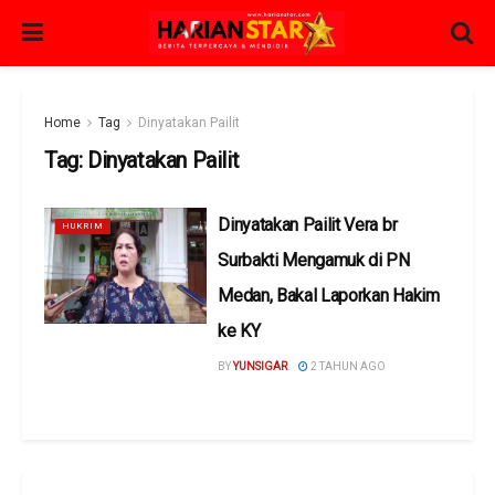
Home
Tag
Dinyatakan Pailit
Tag:
Dinyatakan Pailit
Dinyatakan Pailit Vera br
HUKRIM
Surbakti Mengamuk di PN
Medan, Bakal Laporkan Hakim
ke KY
BY
YUNSIGAR
2 TAHUN AGO