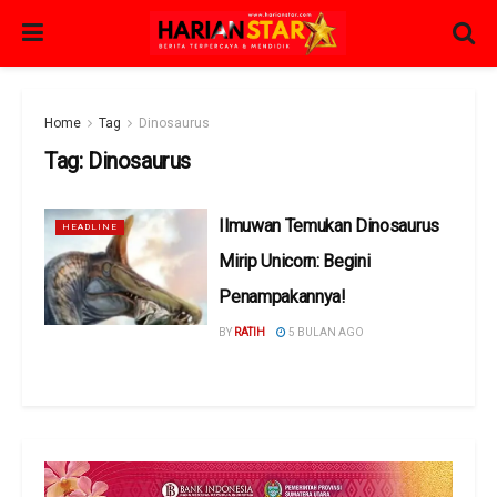
Home
Tag
Dinosaurus
Tag:
Dinosaurus
Ilmuwan Temukan Dinosaurus
HEADLINE
Mirip Unicorn: Begini
Penampakannya!
BY
RATIH
5 BULAN AGO