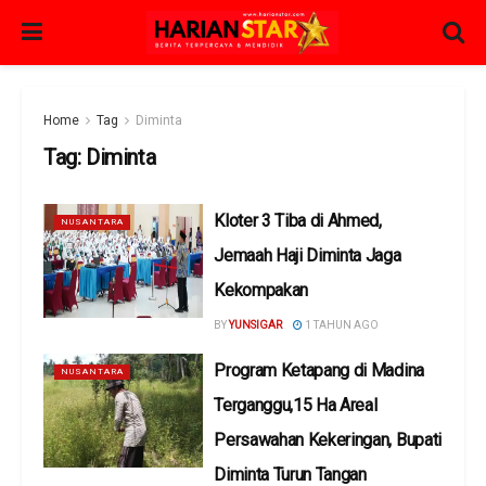
Home
Tag
Diminta
Tag:
Diminta
Kloter 3 Tiba di Ahmed,
NUSANTARA
Jemaah Haji Diminta Jaga
Kekompakan
BY
YUNSIGAR
1 TAHUN AGO
Program Ketapang di Madina
NUSANTARA
Terganggu,15 Ha Areal
Persawahan Kekeringan, Bupati
Diminta Turun Tangan