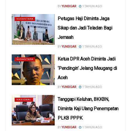
BY
YUNSIGAR
1 TAHUN AGO
Petugas Haji Diminta Jaga
NUSANTARA
Sikap dan Jadi Teladan Bagi
Jemaah
BY
YUNSIGAR
1 TAHUN AGO
Ketua DPR Aceh Diminta Jadi
NUSANTARA
‘Pendingin’ Jelang Meugang di
Aceh
BY
YUNSIGAR
1 TAHUN AGO
Tanggapi Keluhan, BKKBN,
NASIONAL
Diminta Kaji Ulang Penempatan
PLKB PPPK
BY
YUNSIGAR
1 TAHUN AGO