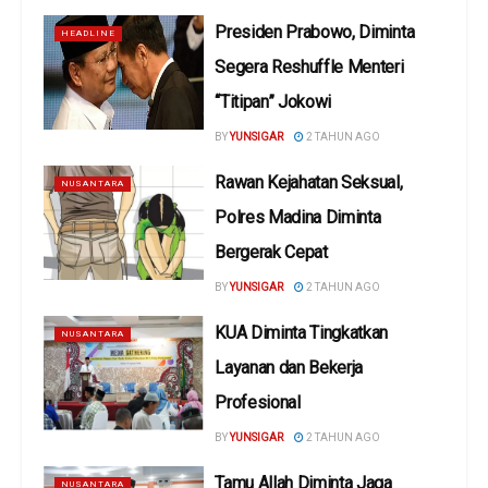
Presiden Prabowo, Diminta
HEADLINE
Segera Reshuffle Menteri
“Titipan” Jokowi
BY
YUNSIGAR
2 TAHUN AGO
Rawan Kejahatan Seksual,
NUSANTARA
Polres Madina Diminta
Bergerak Cepat
BY
YUNSIGAR
2 TAHUN AGO
KUA Diminta Tingkatkan
NUSANTARA
Layanan dan Bekerja
Profesional
BY
YUNSIGAR
2 TAHUN AGO
Tamu Allah Diminta Jaga
NUSANTARA