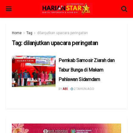
Home
Tag
dilanjutkan upacara peringatan
Tag:
dilanjutkan upacara peringatan
Pemkab Samosir Ziarah dan
NUSANTARA
Tabur Bunga di Makam
Pahlawan Sidamdam
BY
ABI
2 TAHUN AGO