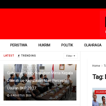
PERISTIWA
HUKRIM
POLITIK
OLAHRAGA
LATEST
TRENDING
Filter
Home
T
Gubernur Bobby Nasution Minta Kepala
Tag:
Daerah se-Kepulauan Nias Percepat
Usulan BKP 2027
HUKRI
8 AGUSTUS 2026