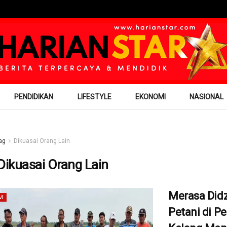
PENDIDIKAN
LIFESTYLE
EKONOMI
NASIONAL
ag
Dikuasai Orang Lain
Dikuasai Orang Lain
Merasa Didz
M
Petani di P