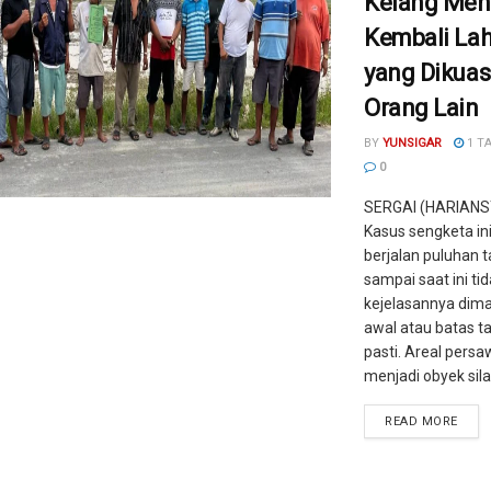
Kelang Men
Kembali La
yang Dikuas
Orang Lain
BY
YUNSIGAR
1 T
0
SERGAI (HARIANS
Kasus sengketa in
berjalan puluhan t
sampai saat ini ti
kejelasannya dim
awal atau batas t
pasti. Areal pers
menjadi obyek silan
READ MORE