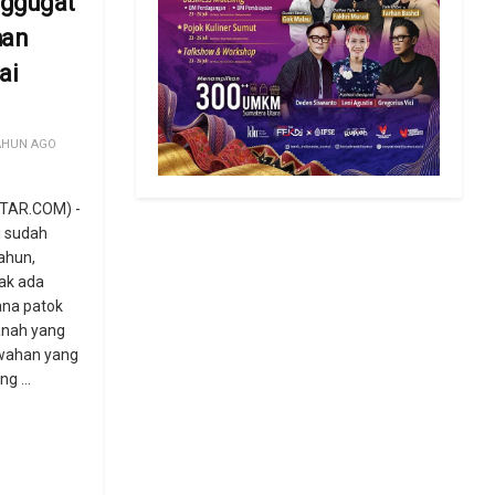
ggugat
han
ai
AHUN AGO
TAR.COM) -
i sudah
ahun,
dak ada
ana patok
anah yang
awahan yang
g ...