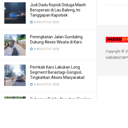
Judi Dadu Kopiok Diduga Masih
Beroperasi di Lau Baleng, Ini
Tanggapan Kapolsek
8 AGUSTUS 2026
Peningkatan Jalan Gundaling
Dukung Akses Wisata di Karo
8 AGUSTUS 2026
Copyright © 2
HARIANSTAR*
Pemkab Karo Lakukan Long
Segment Berastagi-Gongsol,
Tingkatkan Akses Masyarakat
8 AGUSTUS 2026
Gubernur Bobby Nasution Siapkan
Rumah Produksi Kelapa di Nias
Utara
8 AGUSTUS 2026