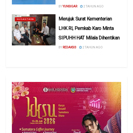
BY
YUNSIGAR
2 TAHUN AGO
Merujuk Surat Kementerian
NUSANTARA
LHK RI, Pemkab Karo Minta
SIPUHH HAT Milala Dihentikan
BY
REDAKSI3
2 TAHUN AGO