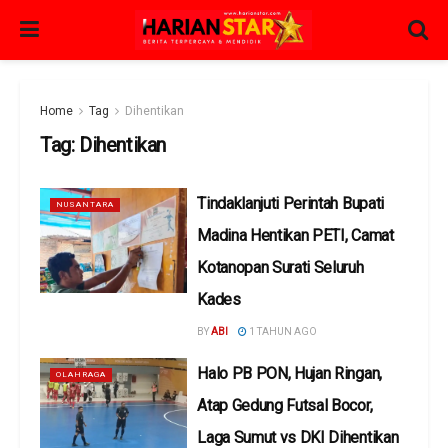
Home
Tag
Dihentikan
Tag:
Dihentikan
Tindaklanjuti Perintah Bupati
NUSANTARA
Madina Hentikan PETI, Camat
Kotanopan Surati Seluruh
Kades
BY
ABI
1 TAHUN AGO
Halo PB PON, Hujan Ringan,
OLAHRAGA
Atap Gedung Futsal Bocor,
Laga Sumut vs DKI Dihentikan