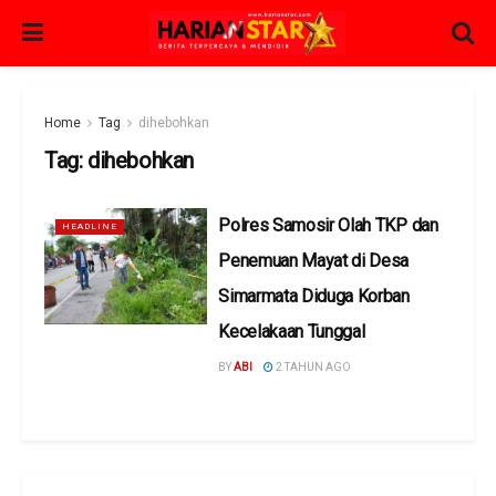
Home
Tag
dihebohkan
Tag:
dihebohkan
Polres Samosir Olah TKP dan
HEADLINE
Penemuan Mayat di Desa
Simarmata Diduga Korban
Kecelakaan Tunggal
BY
ABI
2 TAHUN AGO