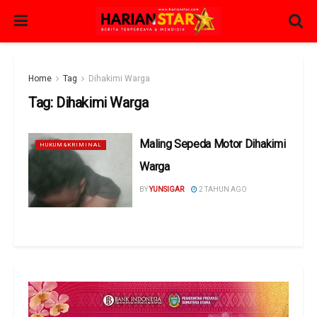
Home
Tag
Dihakimi Warga
Tag:
Dihakimi Warga
Maling Sepeda Motor Dihakimi
HUKUM&KRIMINAL
Warga
BY
YUNSIGAR
2 TAHUN AGO