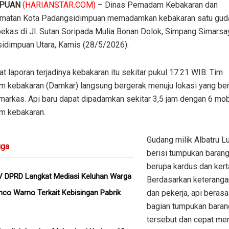
MPUAN
(HARIANSTAR.COM)
– Dinas Pemadam Kebakaran dan
matan Kota Padangsidimpuan memadamkan kebakaran satu gud
bekas di Jl. Sutan Soripada Mulia Bonan Dolok, Simpang Simarsa
idimpuan Utara, Kamis (28/5/2026).
 laporan terjadinya kebakaran itu sekitar pukul 17.21 WIB. Tim
 kebakaran (Damkar) langsung bergerak menuju lokasi yang ber
markas. Api baru dapat dipadamkan sekitar 3,5 jam dengan 6 mob
 kebakaran.
Gudang milik Albatru Lu
ga
berisi tumpukan baran
berupa kardus dan kert
V DPRD Langkat Mediasi Keluhan Warga
Berdasarkan keteranga
co Warno Terkait Kebisingan Pabrik
dan pekerja, api berasal
bagian tumpukan bara
tersebut dan cepat me