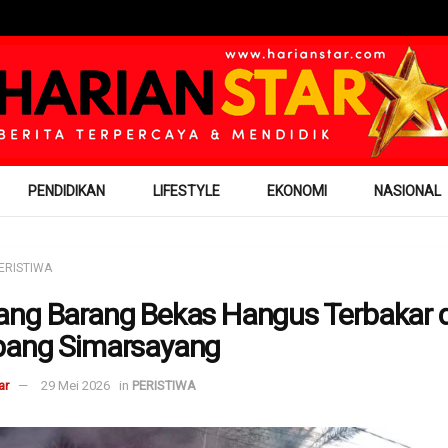
PENDIDIKAN
LIFESTYLE
EKONOMI
NASIONAL
ERISTIWA
ng Barang Bekas Hangus Terbakar d
pang Simarsayang
ar
29 Mei 2026
in
PERISTIWA