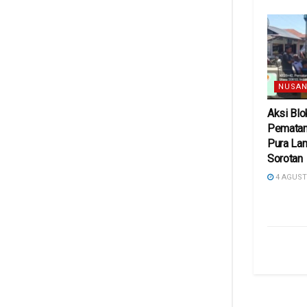
NUSAN
Aksi Blo
Pematan
Pura Lan
Sorotan
4 AGUST