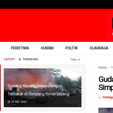
PERISTIWA
HUKRIM
POLITIK
OLAHRAGA
LATEST
TRENDING
Filter
Home
P
Guda
Sim
Gudang Barang Bekas Hangus
Terbakar di Simpang Simarsayang
by
Yunsig
29 MEI 2026