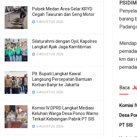
P.SIDI
Polsek Medan Area Gelar KRYD
Penyela
Cegah Tawuran dan Geng Motor
barang 
6 AGUSTUS 2026
Padangs
Silaturahmi dengan Ojol, Kapolres
Mendapat
Langkat Ajak Jaga Kamtibmas
pemadam
6 AGUSTUS 2026
km dari 
pemadam
Plt. Bupati Langkat Kawal
Langsung Percepatan Bantuan
Korban Banjir ke Jakarta
Baca
Ju
6 AGUSTUS 2026
Komisi I
Komisi IV DPRD Langkat Mediasi
Keluhan Warga Desa Ponco Warno
Desa Pon
Terkait Kebisingan Pabrik PT SIS
PT SIS
6 AGUSTUS 2026