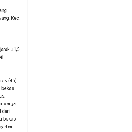
ang
yang, Kec.
jarak ±1,5
il
bis (45)
g bekas
as.
n warga
 dari
ng bekas
nyebar