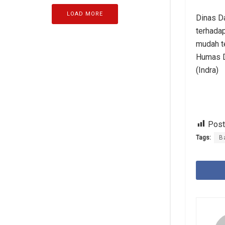
LOAD MORE
Dinas D
terhada
mudah te
Humas D
(Indra)
Post
Tags:
B