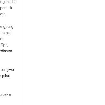
yang mudah
 pemilik
ota.
langsung
 Ismail
di
 Ops,
rdinator
rban jiwa
n pihak
erbakar