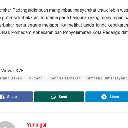
amkar Padangsidimpuan mengimbau masyarakat untuk lebih wa
p potensi kebakaran, terutama pada bangunan yang menyimpan b
rbakar, serta segera melapor jika melihat tanda-tanda kebakaran
inas Pemadam Kebakaran dan Penyelamatan Kota Padangsidi
 Views:
378
arang Bekas
Gudang
Hangus Terbakar
Simpang Simarsayang
Share
Send
Share
Yunsigar