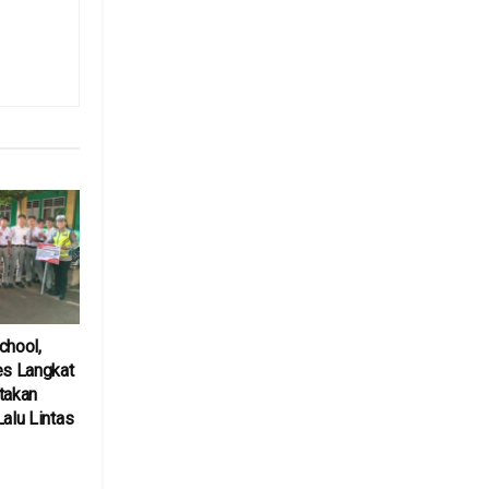
chool,
es Langkat
takan
Lalu Lintas
6