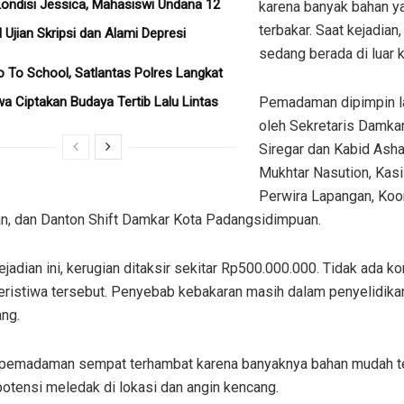
ondisi Jessica, Mahasiswi Undana 12
karena banyak bahan 
terbakar. Saat kejadian,
l Ujian Skripsi dan Alami Depresi
sedang berada di luar k
o To School, Satlantas Polres Langkat
wa Ciptakan Budaya Tertib Lalu Lintas
Pemadaman dipimpin 
oleh Sekretaris Damkar
Siregar dan Kabid Asha
Mukhtar Nasution, Kasi
Perwira Lapangan, Koo
n, dan Danton Shift Damkar Kota Padangsidimpuan.
ejadian ini, kerugian ditaksir sekitar Rp500.000.000. Tidak ada ko
eristiwa tersebut. Penyebab kebakaran masih dalam penyelidika
ng.
pemadaman sempat terhambat karena banyaknya bahan mudah t
otensi meledak di lokasi dan angin kencang.