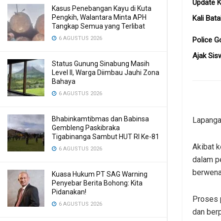
Update K
Kasus Penebangan Kayu di Kuta
Pengkih, Walantara Minta APH
Kali Bata
Tangkap Semua yang Terlibat
6 AGUSTUS 2026
Police G
Ajak Sis
Status Gunung Sinabung Masih
Level II, Warga Diimbau Jauhi Zona
Bahaya
6 AGUSTUS 2026
Bhabinkamtibmas dan Babinsa
Lapanga
Gembleng Paskibraka
Tigabinanga Sambut HUT RI Ke-81
Akibat k
6 AGUSTUS 2026
dalam p
berwena
Kuasa Hukum PT SAG Warning
Penyebar Berita Bohong: Kita
Pidanakan!
Proses 
6 AGUSTUS 2026
dan berp