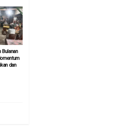
n Bulanan
 Momentum
kan dan
6