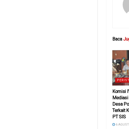
Baca
Ju
PERIS
Komisi 
Mediasi
Desa Po
Terkait 
PT SIS
6 AGUST