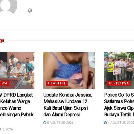
ga
TIWA
HEADLINE
PERISTIWA
IV DPRD Langkat
Update Kondisi Jessica,
Police Go To S
 Keluhan Warga
Mahasiswi Undana 12
Satlantas Polr
nco Warno
Kali Batal Ujian Skripsi
Ajak Siswa Cip
Kebisingan Pabrik
dan Alami Depresi
Budaya Tertib 
5 AGUSTUS 2026
4 AGUSTUS 202
US 2026