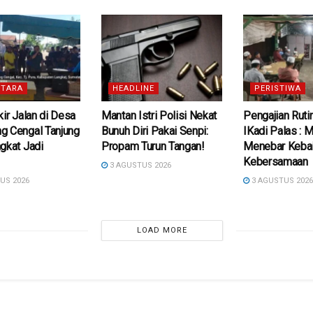
TARA
HEADLINE
PERISTIWA
kir Jalan di Desa
Mantan Istri Polisi Nekat
Pengajian Ruti
g Cengal Tanjung
Bunuh Diri Pakai Senpi:
IKadi Palas :
gkat Jadi
Propam Turun Tangan!
Menebar Kebai
Kebersamaan
3 AGUSTUS 2026
US 2026
3 AGUSTUS 202
LOAD MORE