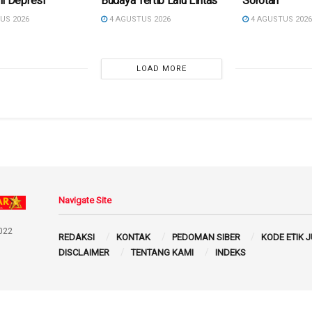
mi Depresi
Budaya Tertib Lalu Lintas
Sorotan
US 2026
4 AGUSTUS 2026
4 AGUSTUS 202
LOAD MORE
Navigate Site
022
REDAKSI
KONTAK
PEDOMAN SIBER
KODE ETIK 
DISCLAIMER
TENTANG KAMI
INDEKS