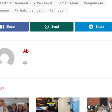
irektorat Jenderal
e.Pas Kecil
Kementerian
Pengurusan
ungan
Perhubungan Laut
Permudah
Share
Send
Share
Abi
ga