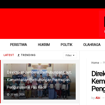
PERISTIWA
HUKRIM
POLITIK
OLAHRAGA
LATEST
TRENDING
Filter
Home
P
Dire
Direktorat Jenderal Perhubungan Laut,
Kem
Kementerian Perhubungan Permudah
Peng
Pengurusan e.Pas Kecil
20 MEI 2026
by
Abi