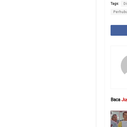
Tags:
D
Perhub
Baca
Ju