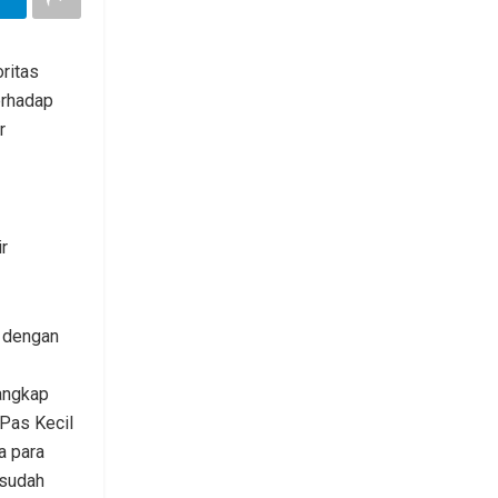
ritas
erhadap
r
r
n dengan
angkap
-Pas Kecil
a para
 sudah