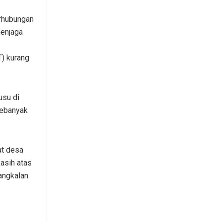
erhubungan
menjaga
) kurang
usu di
sebanyak
at desa
asih atas
angkalan