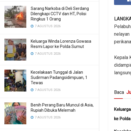
Sarang Narkoba di Deli Serdang
Dilengkapi CCTV dan HT, Polisi
LANGK
Ringkus 1 Orang
Pelabuh
7 AGUSTUS 2026
nelayan
Keluarga Winda Lorenza Gowasa
perikana
Resmi Lapor ke Polda Sumut
7 AGUSTUS 2026
Kepala 
didampin
Kecelakaan Tunggal di Jalan
langsung
Sudirman Padangsidimpuan, 1
Tewas
7 AGUSTUS 2026
Baca
Ju
Benih Perang Baru Muncul di Asia,
Keluarg
Rupiah Dibuka Melemah
7 AGUSTUS 2026
ke Pold