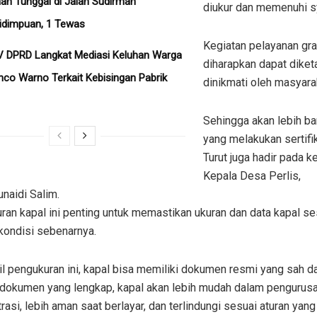
an Tunggal di Jalan Sudirman
diukur dan memenuhi sy
idimpuan, 1 Tewas
Kegiatan pelayanan grat
V DPRD Langkat Mediasi Keluhan Warga
diharapkan dapat diket
co Warno Terkait Kebisingan Pabrik
dinikmati oleh masyarak
Sehingga akan lebih ba
yang melakukan sertifik
Turut juga hadir pada ke
Kepala Desa Perlis,
naidi Salim.
an kapal ini penting untuk memastikan ukuran dan data kapal se
kondisi sebenarnya.
il pengukuran ini, kapal bisa memiliki dokumen resmi yang sah da
dokumen yang lengkap, kapal akan lebih mudah dalam pengurus
rasi, lebih aman saat berlayar, dan terlindungi sesuai aturan yang