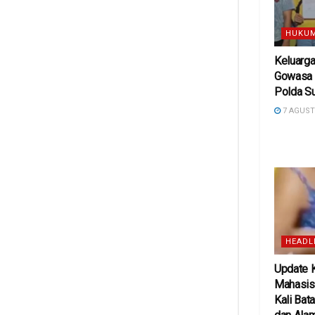
HUKUM
Keluarg
Gowasa 
Polda S
7 AGUST
HEADL
Update K
Mahasis
Kali Bata