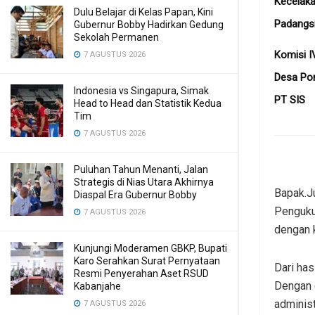
Kecelaka
Dulu Belajar di Kelas Papan, Kini
Padangs
Gubernur Bobby Hadirkan Gedung
Sekolah Permanen
Komisi I
7 AGUSTUS 2026
Desa Pon
Indonesia vs Singapura, Simak
PT SIS
Head to Head dan Statistik Kedua
Tim
7 AGUSTUS 2026
Puluhan Tahun Menanti, Jalan
Strategis di Nias Utara Akhirnya
Bapak.Ju
Diaspal Era Gubernur Bobby
Pengukur
7 AGUSTUS 2026
dengan 
Kunjungi Moderamen GBKP, Bupati
Karo Serahkan Surat Pernyataan
Dari has
Resmi Penyerahan Aset RSUD
Dengan 
Kabanjahe
administ
7 AGUSTUS 2026