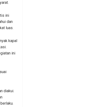
arat.
is ini
ahui dan
at luas.
nyak kapal
asi.
giatan ini
suai
n diakui.
an
 berlaku.