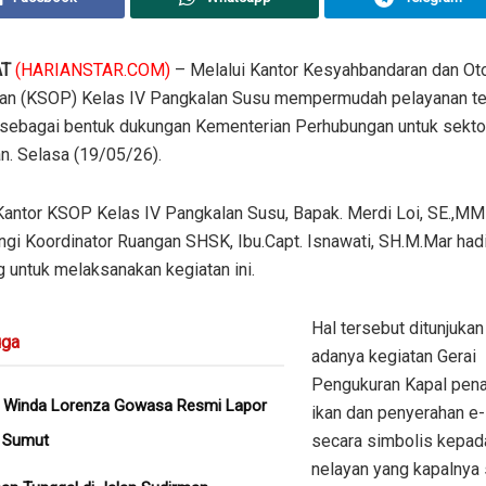
AT
(HARIANSTAR.COM)
– Melalui Kantor Kesyahbandaran dan Oto
an (KSOP) Kelas IV Pangkalan Susu mempermudah pelayanan t
 sebagai bentuk dukungan Kementerian Perhubungan untuk sekto
n. Selasa (19/05/26).
Kantor KSOP Kelas IV Pangkalan Susu, Bapak. Merdi Loi, SE.,MM
gi Koordinator Ruangan SHSK, Ibu.Capt. Isnawati, SH.M.Mar hadi
 untuk melaksanakan kegiatan ini.
Hal tersebut ditunjuka
ga
adanya kegiatan Gerai
Pengukuran Kapal pen
a Winda Lorenza Gowasa Resmi Lapor
ikan dan penyerahan e
a Sumut
secara simbolis kepad
nelayan yang kapalnya