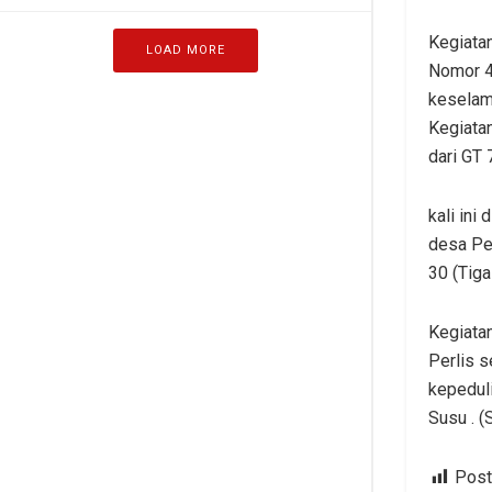
Kegiata
LOAD MORE
Nomor 4
keselam
Kegiata
dari GT 
kali ini
desa Pe
30 (Tiga
Kegiatan
Perlis s
kepedul
Susu . (
Post