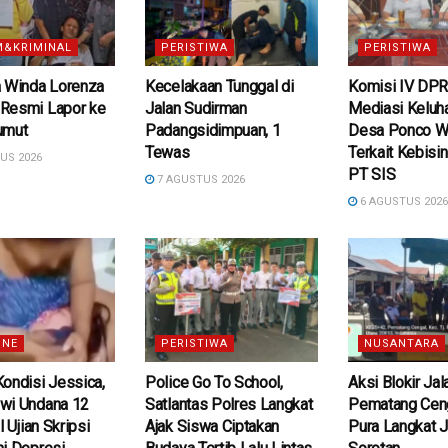
&KRIMINAL
PERISTIWA
PERISTIWA
a Winda Lorenza
Kecelakaan Tunggal di
Komisi IV DPR
Resmi Lapor ke
Jalan Sudirman
Mediasi Keluh
umut
Padangsidimpuan, 1
Desa Ponco W
Tewas
Terkait Kebisi
US 2026
PT SIS
7 AGUSTUS 2026
6 AGUSTUS 202
INE
PERISTIWA
NUSANTARA
ondisi Jessica,
Police Go To School,
Aksi Blokir Jal
wi Undana 12
Satlantas Polres Langkat
Pematang Ceng
l Ujian Skripsi
Ajak Siswa Ciptakan
Pura Langkat J