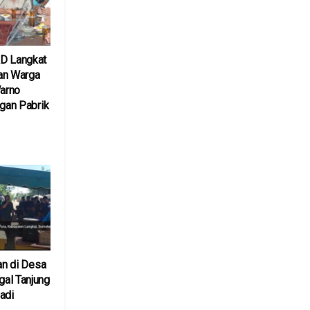
D Langkat
an Warga
arno
ngan Pabrik
6
an di Desa
al Tanjung
adi