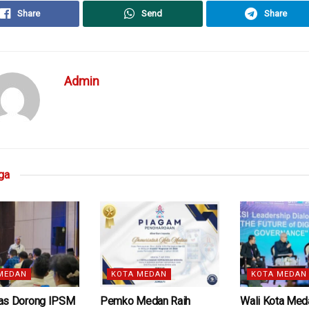
Share
Send
Share
Admin
ga
MEDAN
KOTA MEDAN
KOTA MEDAN
as Dorong IPSM
Pemko Medan Raih
Wali Kota Med