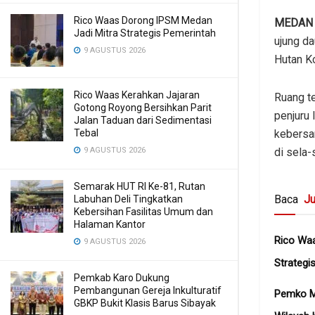
Rico Waas Dorong IPSM Medan
MEDA
Jadi Mitra Strategis Pemerintah
ujung d
9 AGUSTUS 2026
Hutan Ko
Rico Waas Kerahkan Jajaran
Ruang te
Gotong Royong Bersihkan Parit
penjuru 
Jalan Taduan dari Sedimentasi
Tebal
kebersa
9 AGUSTUS 2026
di sela-
Semarak HUT RI Ke-81, Rutan
Baca
Ju
Labuhan Deli Tingkatkan
Kebersihan Fasilitas Umum dan
Halaman Kantor
Rico Wa
9 AGUSTUS 2026
Strategi
Pemkab Karo Dukung
Pembangunan Gereja Inkulturatif
Pemko Me
GBKP Bukit Klasis Barus Sibayak