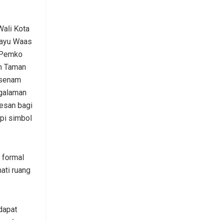
Wali Kota
Bayu Waas
 Pemko
h Taman
 senam
galaman
esan bagi
api simbol
 formal
ati ruang
dapat