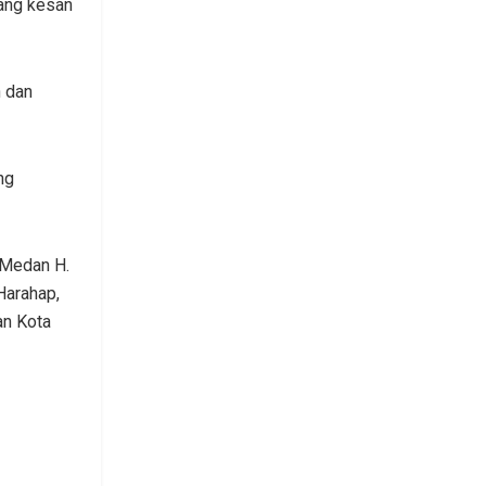
lang kesan
 dan
ng
a Medan H.
Harahap,
an Kota