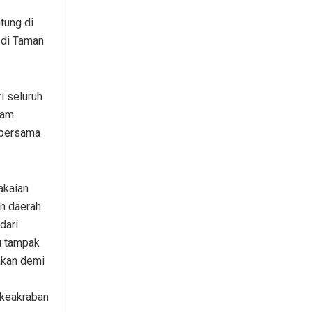
tung di
 di Taman
i seluruh
lam
 bersama
akaian
in daerah
dari
u tampak
akan demi
 keakraban