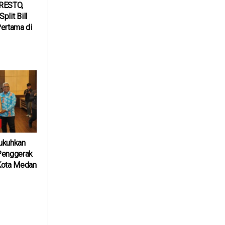
QRESTO,
Split Bill
ertama di
6
ukuhkan
Penggerak
Kota Medan
6