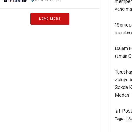
8 AGUSTUS 2026
mempere
yang man
LOAD MORE
​”Semog
membawa
Dalam ke
taman C
​Turut h
Zakiyudd
Sekda K
Medan I
Post
Tags:
S