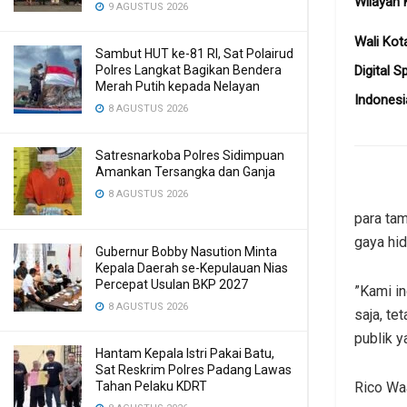
Wilayah 
9 AGUSTUS 2026
Wali Kot
Sambut HUT ke-81 RI, Sat Polairud
Polres Langkat Bagikan Bendera
Digital S
Merah Putih kepada Nelayan
Indonesi
8 AGUSTUS 2026
Satresnarkoba Polres Sidimpuan
Amankan Tersangka dan Ganja
8 AGUSTUS 2026
para tam
gaya hi
Gubernur Bobby Nasution Minta
Kepala Daerah se-Kepulauan Nias
Percepat Usulan BKP 2027
​”Kami i
8 AGUSTUS 2026
saja, t
publik y
Hantam Kepala Istri Pakai Batu,
Sat Reskrim Polres Padang Lawas
Tahan Pelaku KDRT
​Rico W