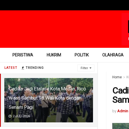
PERISTIWA
HUKRIM
POLITIK
OLAHRAGA
LATEST
TRENDING
Filter
Home
K
Cadi
Cadika Jadi Etalase Kota Medan, Rico
Samb
Waas Sambut 98 Wali Kota dengan
Senam Pagi
by
Admin
2 JULI 2026