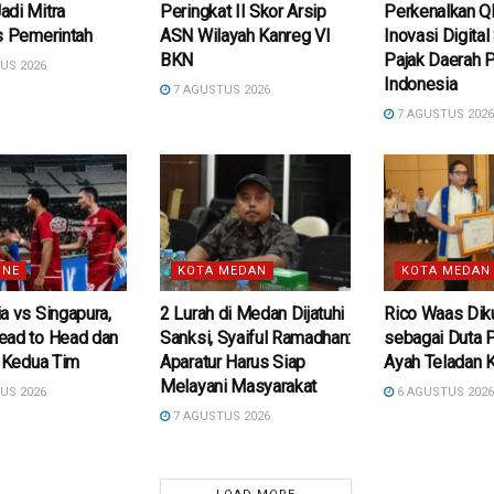
adi Mitra
Peringkat II Skor Arsip
Perkenalkan 
s Pemerintah
ASN Wilayah Kanreg VI
Inovasi Digital 
BKN
Pajak Daerah P
US 2026
Indonesia
7 AGUSTUS 2026
7 AGUSTUS 202
INE
KOTA MEDAN
KOTA MEDAN
a vs Singapura,
2 Lurah di Medan Dijatuhi
Rico Waas Dik
ead to Head dan
Sanksi, Syaiful Ramadhan:
sebagai Duta 
k Kedua Tim
Aparatur Harus Siap
Ayah Teladan 
Melayani Masyarakat
US 2026
6 AGUSTUS 202
7 AGUSTUS 2026