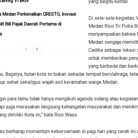
Kanreg VI BKN
yang begitu kental.
a Medan Perkenalkan QRESTO, Inovasi
​Di sela-sela kegiatan, 
plit Bill Pajak Daerah Pertama di
Medan Rico Tri Putra 
a
menyampaikan bahwa
Medan sengaja memili
Cadika sebagai lokasi
untuk memberikan pen
yang berbeda dan berk
u. Baginya, hutan kota ini bukan sekadar tempat berolahraga, tet
dup sehat sekaligus wajah asli keramahan warga Medan.
ngin para tamu tidak hanya mengikuti agenda sidang atau kegiatan
etapi juga merasakan langsung kehangatan masyarakat dan menikm
ang dimiliki Kota ini,” kata Rico Waas.
aas berharap momentum kebersamaan di pagi hari yang cerah ini 