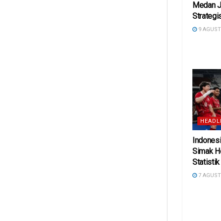
Medan J
Strategi
9 AGUST
HEADL
Indonesi
Simak H
Statisti
7 AGUST