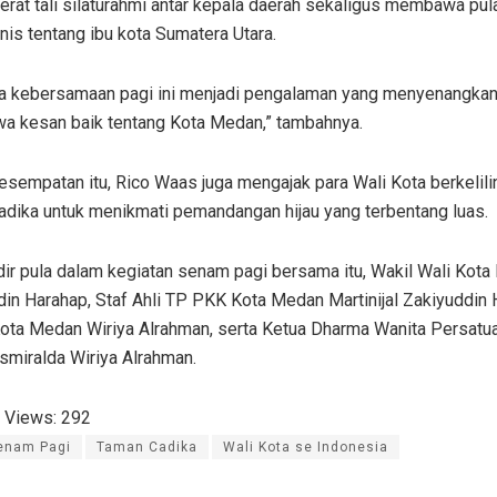
rat tali silaturahmi antar kepala daerah sekaligus membawa pu
is tentang ibu kota Sumatera Utara.
a kebersamaan pagi ini menjadi pengalaman yang menyenangkan
 kesan baik tentang Kota Medan,” tambahnya.
sempatan itu, Rico Waas juga mengajak para Wali Kota berkelili
adika untuk menikmati pemandangan hijau yang terbentang luas.
adir pula dalam kegiatan senam pagi bersama itu, Wakil Wali Kot
in Harahap, Staf Ahli TP PKK Kota Medan Martinijal Zakiyuddin 
ota Medan Wiriya Alrahman, serta Ketua Dharma Wanita Persatu
smiralda Wiriya Alrahman.
 Views:
292
enam Pagi
Taman Cadika
Wali Kota se Indonesia