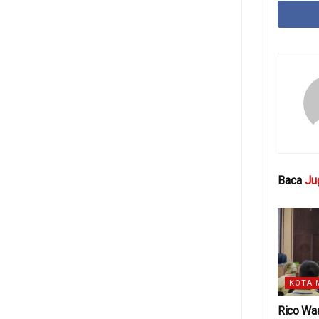
Baca
Ju
KOTA 
Rico Wa