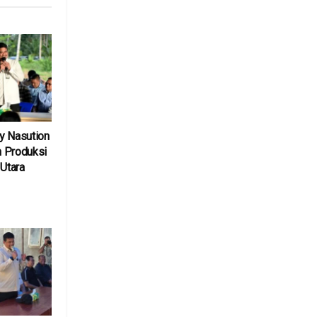
y Nasution
 Produksi
 Utara
6