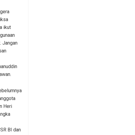
gera
iksa
a ikut
hgunaan
t. Jangan
san
rhanuddin
awan.
ebelumnya
anggota
n Heri
angka
SR BI dan