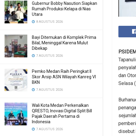
Gubernur Bobby Nasution Siapkan
Rumah Produksi Kelapa di Nias
Utara
8 AGUSTUS 2026
Bayi Ditemukan di Komplek Prima
Bilal, Meninggal Karena Mulut
Dibekap
P.SIDE
7 AGUSTUS 2026
Tapanul
penyalah
Pemko Medan Raih Peringkat II
dan Oto
Skor Arsip ASN Wilayah Kanreg VI
BKN
Selasa 
7 AGUSTUS 2026
Burhanud
Wali Kota Medan Perkenalkan
penanga
QRESTO, Inovasi Digital Split Bill
sejumla
Pajak Daerah Pertama di
Indonesia
pemberit
7 AGUSTUS 2026
disebut 