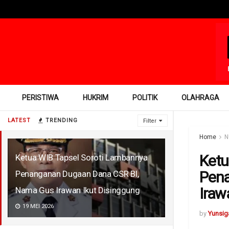
PERISTIWA
HUKRIM
POLITIK
OLAHRAGA
LATEST
TRENDING
Filter
Home
N
Ketu
Ketua WIB Tapsel Soroti Lambannya
Pena
Penanganan Dugaan Dana CSR BI,
Iraw
Nama Gus Irawan Ikut Disinggung
19 MEI 2026
by
Yunsig