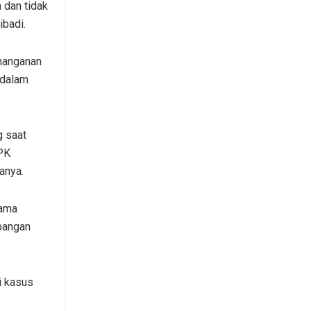
 dan tidak
ibadi.
enanganan
 dalam
g saat
KPK
anya.
nama
bangan
i kasus