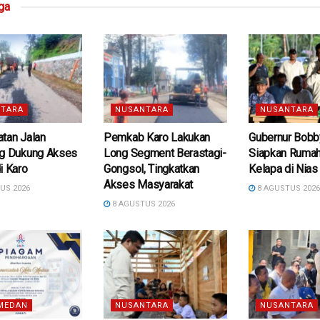
ga
TARA
NUSANTARA
NUSANTARA
tan Jalan
Pemkab Karo Lakukan
Gubernur Bobb
ng Dukung Akses
Long Segment Berastagi-
Siapkan Rumah
i Karo
Gongsol, Tingkatkan
Kelapa di Nias
Akses Masyarakat
US 2026
8 AGUSTUS 202
8 AGUSTUS 2026
MEDAN
NUSANTARA
NUSANTARA