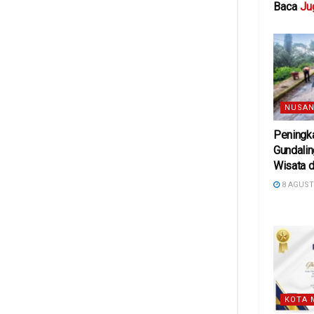
Baca
Ju
NUSAN
Peningka
Gundali
Wisata d
8 AGUST
KOTA 