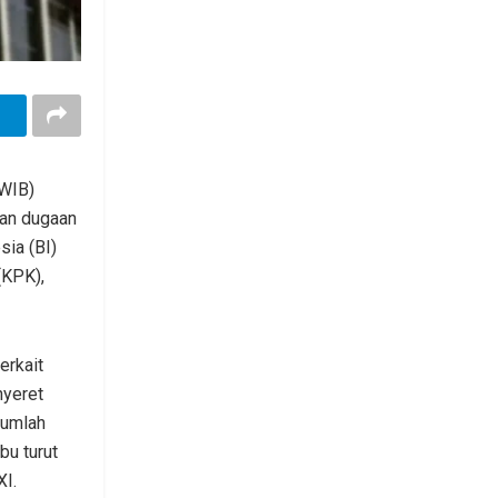
(WIB)
nan dugaan
sia (BI)
(KPK),
erkait
nyeret
jumlah
bu turut
XI.