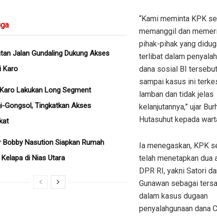
“Kami meminta KPK se
ga
memanggil dan memer
pihak-pihak yang didug
tan Jalan Gundaling Dukung Akses
terlibat dalam penyala
i Karo
dana sosial BI tersebu
sampai kasus ini terke
Karo Lakukan Long Segment
lamban dan tidak jelas
i-Gongsol, Tingkatkan Akses
kelanjutannya,” ujar Bu
Hutasuhut kepada wart
kat
r Bobby Nasution Siapkan Rumah
Ia menegaskan, KPK s
 Kelapa di Nias Utara
telah menetapkan dua 
DPR RI, yakni Satori da
Gunawan sebagai ters
dalam kasus dugaan
penyalahgunaan dana C