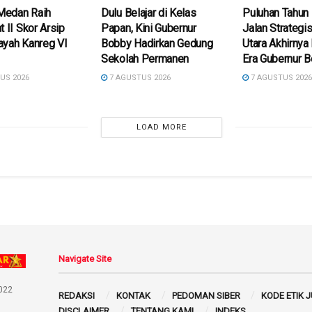
edan Raih
Dulu Belajar di Kelas
Puluhan Tahun 
t II Skor Arsip
Papan, Kini Gubernur
Jalan Strategis
ayah Kanreg VI
Bobby Hadirkan Gedung
Utara Akhirnya
Sekolah Permanen
Era Gubernur 
US 2026
7 AGUSTUS 2026
7 AGUSTUS 202
LOAD MORE
Navigate Site
022
REDAKSI
KONTAK
PEDOMAN SIBER
KODE ETIK 
DISCLAIMER
TENTANG KAMI
INDEKS