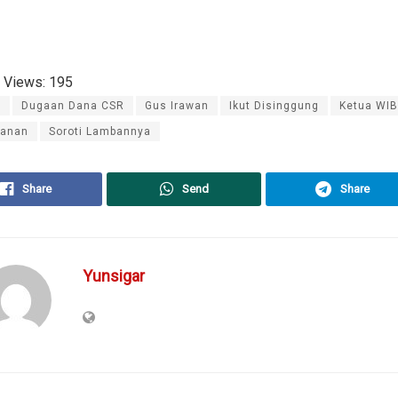
 Views:
195
I
Dugaan Dana CSR
Gus Irawan
Ikut Disinggung
Ketua WIB
anan
Soroti Lambannya
Share
Send
Share
Yunsigar