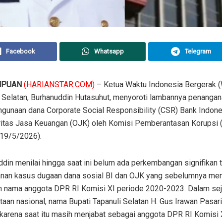
Facebook
Whatsapp
Telegram
MPUAN
(HARIANSTAR.COM)
– Ketua Waktu Indonesia Bergerak 
i Selatan, Burhanuddin Hutasuhut, menyoroti lambannya penanga
gunaan dana Corporate Social Responsibility (CSR) Bank Indone
ritas Jasa Keuangan (OJK) oleh Komisi Pemberantasan Korupsi 
(19/5/2026).
din menilai hingga saat ini belum ada perkembangan signifikan t
nan kasus dugaan dana sosial BI dan OJK yang sebelumnya me
h nama anggota DPR RI Komisi XI periode 2020-2023. Dalam se
aan nasional, nama Bupati Tapanuli Selatan H. Gus Irawan Pasari
karena saat itu masih menjabat sebagai anggota DPR RI Komisi 