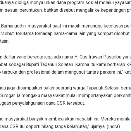
duanya diduga menyalurkan dana program sosial melalui yayasan
n sesuai peruntukan, bahkan disebut mengalir ke kepentingan pr
 Burhanuddin, masyarakat saat ini masih menunggu kejelasan p
ersebut, terutama terhadap nama-nama lain yang sempat disebut
taan.
m daftar yang beredar juga ada nama H. Gus Irawan Pasaribu yan
abat sebagai Bupati Tapanuli Selatan. Karena itu kami berharap 
 terbuka dan profesional dalam mengusut tuntas perkara ini,” kat
ada juga disampaikan salah seorang warga Tapanuli Selatan ber
Siregar. Ia mengaku masyarakat mulai mempertanyakan perkem
ugaan penyalahgunaan dana CSR tersebut.
ng masyarakat banyak membicarakan masalah ini. Mereka menila
ana CSR itu seperti hilang tanpa kelanjutan,” ujarnya. (Indra)