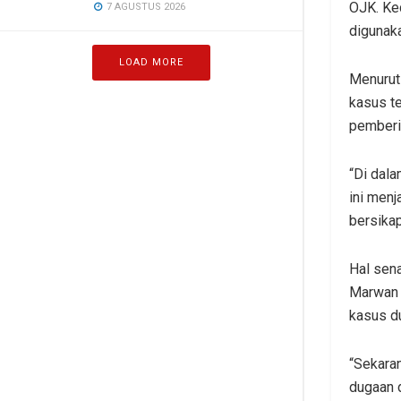
OJK. Ke
7 AGUSTUS 2026
digunaka
LOAD MORE
Menurut
kasus t
pemberi
“Di dala
ini menj
bersikap
Hal sen
Marwan 
kasus d
“Sekara
dugaan d