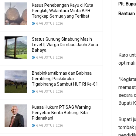
Plt. Bup
Kasus Penebangan Kayu di Kuta
Pengkih, Walantara Minta APH
Bantuan 
Tangkap Semua yang Terlibat
6 AGUSTUS 2026
Status Gunung Sinabung Masih
Level II, Warga Diimbau Jauhi Zona
Bahaya
Karo un
6 AGUSTUS 2026
optimal
Bhabinkamtibmas dan Babinsa
Gembleng Paskibraka
​”Kegiat
Tigabinanga Sambut HUT RI Ke-81
memasti
6 AGUSTUS 2026
secara o
Bupati K
Kuasa Hukum PT SAG Warning
Penyebar Berita Bohong: Kita
Pidanakan!
​Bupati
6 AGUSTUS 2026
tombak 
pendidik