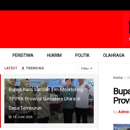
PERISTIWA
HUKRIM
POLITIK
OLAHRAGA
LATEST
TRENDING
Filter
Home
N
Bupa
Bupati Karo Sambut Tim Monitoring
Prov
TP PKK Provinsi Sumatera Utara di
Desa Temburun ​
by
Admin
18 JUNI 2026