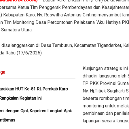
 bersama Ketua Tim Penggerak Pemberdayaan dan Kesejahteraan
) Kabupaten Karo, Ny. Roswitha Antonius Ginting menyambut la
an Tim Monitoring Desa Percontohan Pelaksana “Aku Hatinya PKK
 Sumatera Utara.
ni diselenggarakan di Desa Temburun, Kecamatan Tiganderket, K
ada Rabu (17/6/2026).
​Kunjungan strategis ini
ga
dihadiri langsung oleh S
TP PKK Provinsi Sumat
rakkan HUT Ke-81 RI, Pemkab Karo
Ny. Hj.Titiek Sugiharti S
Rangkaian Kegiatan Ini
beserta rombongan ti
monitoring untuk mela
hmi dengan Ojol, Kapolres Langkat Ajak
pembinaan dan penilai
mtibmas
lapangan secara langs