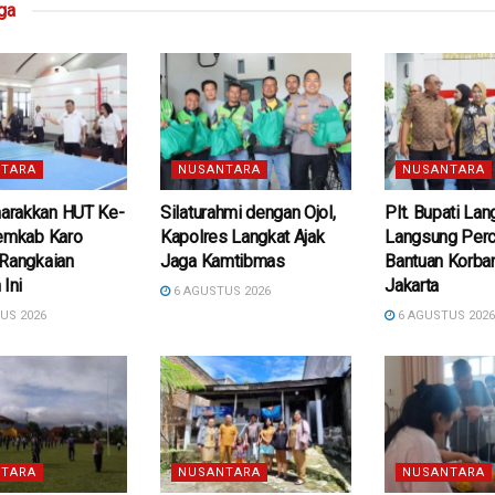
ga
TARA
NUSANTARA
NUSANTARA
rakkan HUT Ke-
Silaturahmi dengan Ojol,
Plt. Bupati La
Pemkab Karo
Kapolres Langkat Ajak
Langsung Per
 Rangkaian
Jaga Kamtibmas
Bantuan Korban
 Ini
Jakarta
6 AGUSTUS 2026
US 2026
6 AGUSTUS 202
TARA
NUSANTARA
NUSANTARA