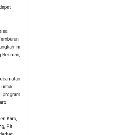
dapat
bisa
 Temburun
angkah ini
g Beriman,
 kecamatan
 untuk
si program
aro.
en Karo,
, Plt.
erket,