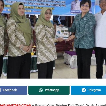
Facebook
Whatsapp
Telegram
HARIANSTAR.COM)
–
Bupati Karo, Brigjen Pol (Purn) Dr. dr. Antoni