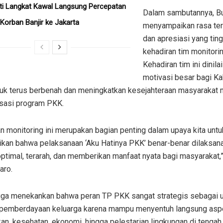
ati Langkat Kawal Langsung Percepatan
​Dalam sambutannya, B
Korban Banjir ke Jakarta
menyampaikan rasa ter
dan apresiasi yang ting
kehadiran tim monitorin
Kehadiran tim ini dinila
motivasi besar bagi K
tuk terus berbenah dan meningkatkan kesejahteraan masyarakat m
isasi program PKK.
an monitoring ini merupakan bagian penting dalam upaya kita untu
kan bahwa pelaksanaan ‘Aku Hatinya PKK’ benar-benar dilaksan
ptimal, terarah, dan memberikan manfaat nyata bagi masyarakat,”
aro.
 juga menekankan bahwa peran TP PKK sangat strategis sebagai 
pemberdayaan keluarga karena mampu menyentuh langsung asp
an, kesehatan, ekonomi, hingga pelestarian lingkungan di tengah