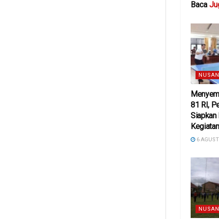
Baca
Ju
NUSAN
Menyema
81 RI, 
Siapkan
Kegiatan
6 AGUST
NUSAN