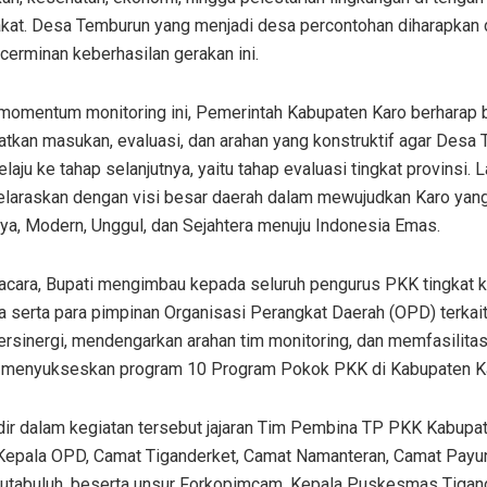
kat. Desa Temburun yang menjadi desa percontohan diharapkan 
cerminan keberhasilan gerakan ini.
i momentum monitoring ini, Pemerintah Kabupaten Karo berharap 
tkan masukan, evaluasi, dan arahan yang konstruktif agar Desa
laju ke tahap selanjutnya, yaitu tahap evaluasi tingkat provinsi. L
selaraskan dengan visi besar daerah dalam mewujudkan Karo yan
ya, Modern, Unggul, dan Sejahtera menuju Indonesia Emas.
ir acara, Bupati mengimbau kepada seluruh pengurus PKK tingkat
 serta para pimpinan Organisasi Perangkat Daerah (OPD) terkait
ersinergi, mendengarkan arahan tim monitoring, dan memfasilita
i menyukseskan program 10 Program Pokok PKK di Kabupaten K
adir dalam kegiatan tersebut jajaran Tim Pembina TP PKK Kabupat
 Kepala OPD, Camat Tiganderket, Camat Namanteran, Camat Payung
utabuluh, beserta unsur Forkopimcam, Kepala Puskesmas Tigand