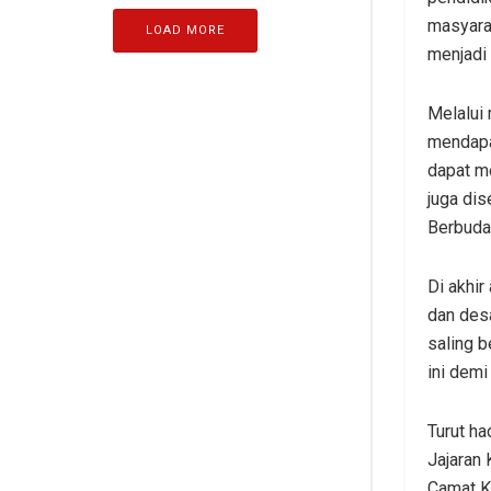
masyara
LOAD MORE
menjadi 
​Melalu
mendapa
dapat me
juga di
Berbuda
​Di akh
dan desa
saling b
ini dem
​Turut h
Jajaran
Camat K