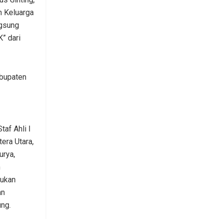
 Keluarga
ngsung
” dari
abupaten
taf Ahli I
era Utara,
urya,
m
kukan
an
ung.