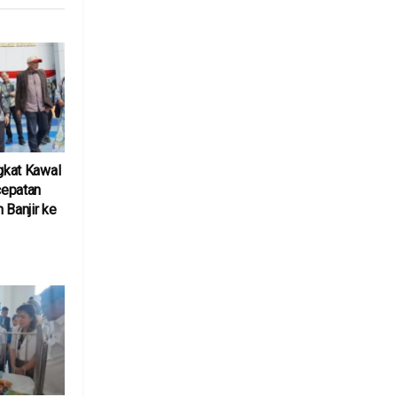
ngkat Kawal
cepatan
 Banjir ke
6