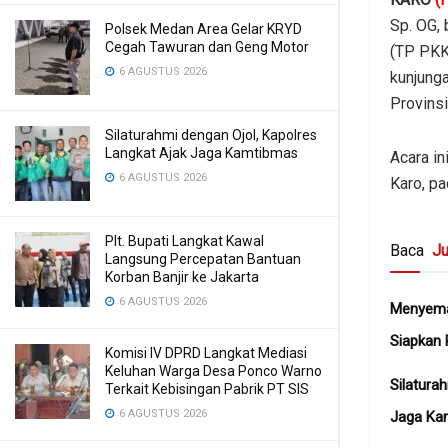
Sp. OG,
Polsek Medan Area Gelar KRYD
Cegah Tawuran dan Geng Motor
(TP PKK
6 AGUSTUS 2026
kunjung
Provinsi
Silaturahmi dengan Ojol, Kapolres
Langkat Ajak Jaga Kamtibmas
Acara i
6 AGUSTUS 2026
Karo, p
Plt. Bupati Langkat Kawal
Baca
Ju
Langsung Percepatan Bantuan
Korban Banjir ke Jakarta
6 AGUSTUS 2026
Menyema
Siapkan 
Komisi IV DPRD Langkat Mediasi
Keluhan Warga Desa Ponco Warno
Silatura
Terkait Kebisingan Pabrik PT SIS
6 AGUSTUS 2026
Jaga Ka