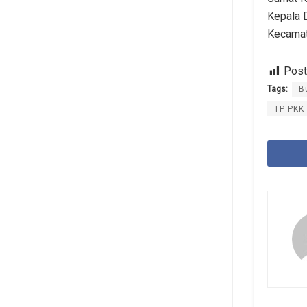
Kepala 
Kecamat
Post
Tags:
B
TP PKK