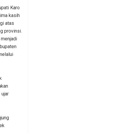
upati Karo
ima kasih
gi atas
g provinsi.
i menjadi
abupaten
elalui
k
akan
 ujar
ujung
ek