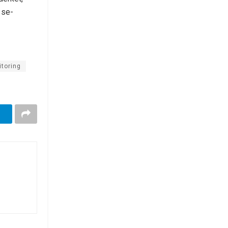
 se-
toring