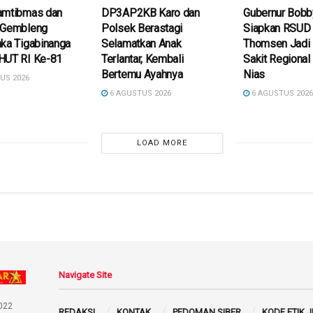
amtibmas dan
DP3AP2KB Karo dan
Gubernur Bobb
 Gembleng
Polsek Berastagi
Siapkan RSUD d
ka Tigabinanga
Selamatkan Anak
Thomsen Jadi
HUT RI Ke-81
Terlantar, Kembali
Sakit Regional
Bertemu Ayahnya
Nias
US 2026
6 AGUSTUS 2026
6 AGUSTUS 202
LOAD MORE
Navigate Site
022
REDAKSI
KONTAK
PEDOMAN SIBER
KODE ETIK 