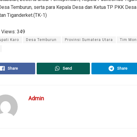
Desa Temburun, serta para Kepala Desa dan Ketua TP PKK Desa
an Tiganderket.(TK-1)
 Views:
349
upati Karo
Desa Temburun ​
Provinsi Sumatera Utara
Tim Moni
Share
Send
Share
Admin