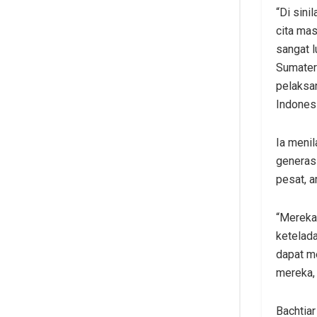
“Di sini
cita ma
sangat l
Sumater
pelaksan
Indonesi
Ia menil
generas
pesat, a
“Mereka 
ketelada
dapat m
mereka, 
Bachtiar