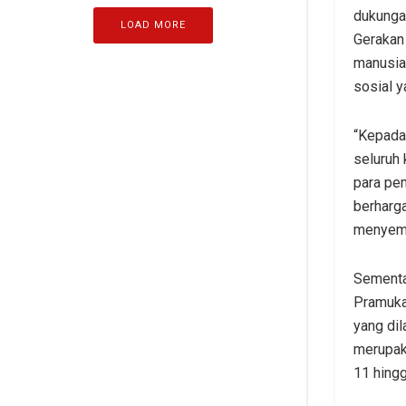
dukunga
LOAD MORE
Gerakan
manusia 
sosial y
“Kepada 
seluruh
para pe
berharg
menyema
Sementar
Pramuka
yang dil
merupak
11 hingg