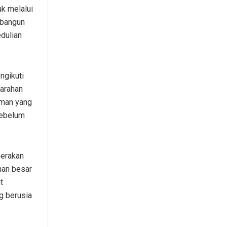
k melalui
mbangun
edulian
ngikuti
 arahan
aman yang
sebelum
Gerakan
han besar
t
g berusia