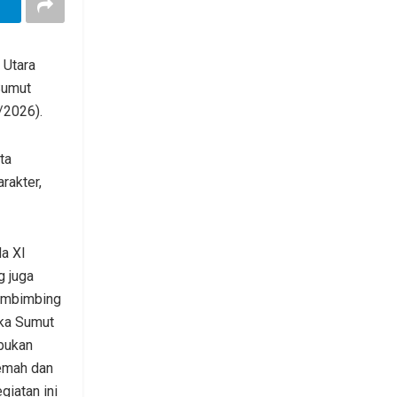
 Utara
Sumut
/2026).
ta
rakter,
a XI
g juga
embimbing
ka Sumut
bukan
emah dan
iatan ini