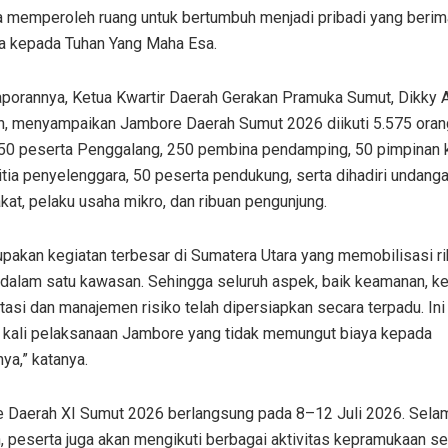
 memperoleh ruang untuk bertumbuh menjadi pribadi yang berim
a kepada Tuhan Yang Maha Esa.
aporannya, Ketua Kwartir Daerah Gerakan Pramuka Sumut, Dikky 
n, menyampaikan Jambore Daerah Sumut 2026 diikuti 5.575 orang
650 peserta Penggalang, 250 pembina pendamping, 50 pimpinan 
tia penyelenggara, 50 peserta pendukung, serta dihadiri undanga
at, pelaku usaha mikro, dan ribuan pengunjung.
upakan kegiatan terbesar di Sumatera Utara yang memobilisasi r
 dalam satu kawasan. Sehingga seluruh aspek, baik keamanan, k
tasi dan manajemen risiko telah dipersiapkan secara terpadu. Ini
 kali pelaksanaan Jambore yang tidak memungut biaya kepada
ya,” katanya.
 Daerah XI Sumut 2026 berlangsung pada 8–12 Juli 2026. Sela
, peserta juga akan mengikuti berbagai aktivitas kepramukaan se