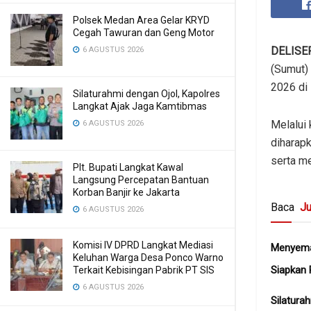
Polsek Medan Area Gelar KRYD
Cegah Tawuran dan Geng Motor
DELISE
6 AGUSTUS 2026
(Sumut)
2026 di
Silaturahmi dengan Ojol, Kapolres
Langkat Ajak Jaga Kamtibmas
Melalui 
6 AGUSTUS 2026
diharap
serta m
Plt. Bupati Langkat Kawal
Langsung Percepatan Bantuan
Korban Banjir ke Jakarta
Baca
Ju
6 AGUSTUS 2026
Komisi IV DPRD Langkat Mediasi
Menyema
Keluhan Warga Desa Ponco Warno
Siapkan 
Terkait Kebisingan Pabrik PT SIS
6 AGUSTUS 2026
Silatura