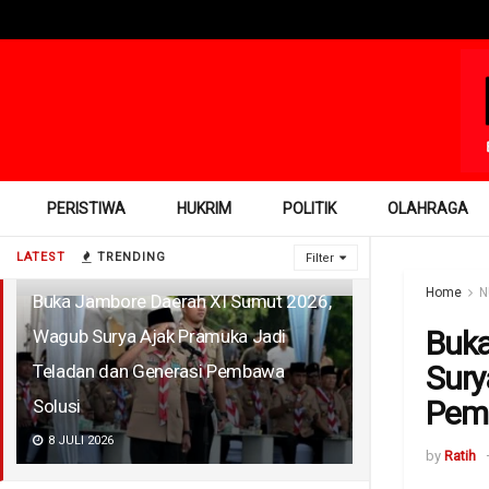
PERISTIWA
HUKRIM
POLITIK
OLAHRAGA
LATEST
TRENDING
Filter
Home
N
Buka Jambore Daerah XI Sumut 2026,
Buka
Wagub Surya Ajak Pramuka Jadi
Sury
Teladan dan Generasi Pembawa
Pem
Solusi
8 JULI 2026
by
Ratih