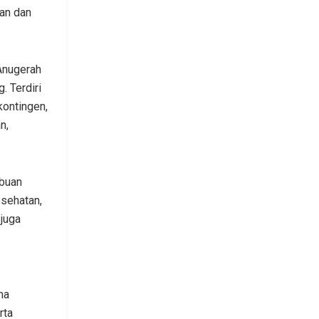
an dan
Anugerah
. Terdiri
kontingen,
n,
ibuan
esehatan,
 juga
ma
rta