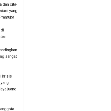
a dan cita-
siasi yang
 Pramuka
 di
iar.
bandingkan
ang sangat
 krisis
n yang
aya juang
 anggota