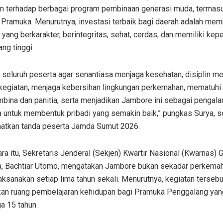
n terhadap berbagai program pembinaan generasi muda, termasu
 Pramuka. Menurutnya, investasi terbaik bagi daerah adalah me
yang berkarakter, berintegritas, sehat, cerdas, dan memiliki kep
ang tinggi.
seluruh peserta agar senantiasa menjaga kesehatan, disiplin me
 kegiatan, menjaga kebersihan lingkungan perkemahan, mematuhi
mbina dan panitia, serta menjadikan Jambore ini sebagai pengal
a untuk membentuk pribadi yang semakin baik,” pungkas Surya, 
tkan tanda peserta Jamda Sumut 2026.
a itu, Sekretaris Jenderal (Sekjen) Kwartir Nasional (Kwarnas) 
, Bachtiar Utomo, mengatakan Jambore bukan sekadar perkema
aksanakan setiap lima tahun sekali. Menurutnya, kegiatan tersebu
an ruang pembelajaran kehidupan bagi Pramuka Penggalang yan
a 15 tahun.