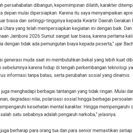
lah persahabatan dibangun, kepemimpinan dilatih, karakter ditemp
sa depan mulai dipersiapkan. Karena itu saya menyampaikan apre
uar biasa dan setinggi-tingginya kepada Kwartir Daerah Gerakan
a Utara yang telah mempersiapkan kegiatan ini dengan baik. Dan
aan Jambore 2026 Sumut sangat luar biasa, karena pertama kali
a dengan tidak ada pemungutan biaya kepada peserta,” ujar Bacht
ai generasi muda saat ini membutuhkan bekal yang lebih kuat di
i sebelumnya karena hidup di tengah perkembangan teknologi y
rus informasi tanpa batas, serta perubahan sosial yang dinamis.
juga menghadapi berbagai tantangan yang tidak ringan. Mulai dari
nan, degradasi nilai, polarisasi sosial hingga berbagai persoala
empengaruhi kesehatan mental karakter. Hingga mempengaruhi d
salah satu sebabnya adalah pengaruh narkoba,” jelasnya.
 juga berharap para orang tua dan para senior memastikan setiap