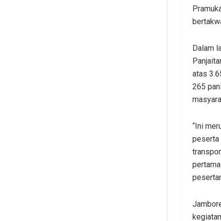
Pramuka
bertakw
Dalam l
Panjaita
atas 3.
265 pani
masyarak
“Ini mer
peserta
transpor
pertama
pesertan
Jambore
kegiatan