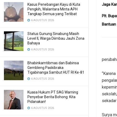
Jaga Ka
Kasus Penebangan Kayu di Kuta
Pengkih, Walantara Minta APH
Tangkap Semua yang Terlibat
Plt. Bup
6 AGUSTUS 2026
Bantuan 
Status Gunung Sinabung Masih
Level II, Warga Diimbau Jauhi Zona
Bahaya
6 AGUSTUS 2026
perubaha
Bhabinkamtibmas dan Babinsa
Gembleng Paskibraka
Tigabinanga Sambut HUT RI Ke-81
“Karena
6 AGUSTUS 2026
pengala
kepemim
Kuasa Hukum PT SAG Warning
sekolah
Penyebar Berita Bohong: Kita
sekadar 
Pidanakan!
6 AGUSTUS 2026
Surya m