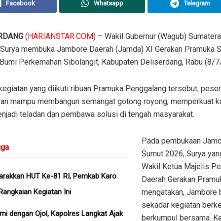
Facebook
Whatsapp
Telegram
RDANG
(
HARIANSTAR.COM
) – Wakil Gubernur (Wagub) Sumatera
 Surya membuka Jambore Daerah (Jamda) XI Gerakan Pramuka 
 Bumi Perkemahan Sibolangit, Kabupaten Deliserdang, Rabu (8/7
kegiatan yang diikuti ribuan Pramuka Penggalang tersebut, peser
kan mampu membangun semangat gotong royong, memperkuat ka
enjadi teladan dan pembawa solusi di tengah masyarakat.
Pada pembukaan Jamd
ga
Sumut 2026, Surya yan
Wakil Ketua Majelis P
rakkan HUT Ke-81 RI, Pemkab Karo
Daerah Gerakan Pramu
Rangkaian Kegiatan Ini
mengatakan, Jambore 
sekadar kegiatan berk
hmi dengan Ojol, Kapolres Langkat Ajak
berkumpul bersama. Keg