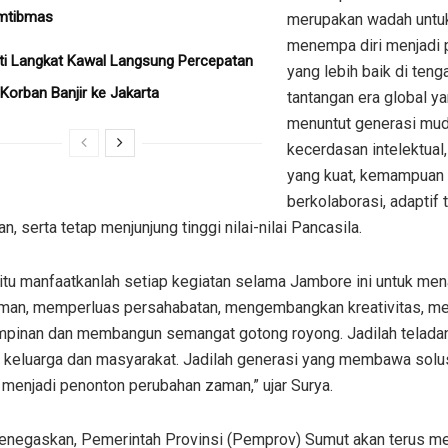
mtibmas
merupakan wadah untu
menempa diri menjadi 
ati Langkat Kawal Langsung Percepatan
yang lebih baik di teng
Korban Banjir ke Jakarta
tantangan era global y
menuntut generasi mud
kecerdasan intelektual,
yang kuat, kemampuan
berkolaborasi, adaptif 
n, serta tetap menjunjung tinggi nilai-nilai Pancasila.
 itu manfaatkanlah setiap kegiatan selama Jambore ini untuk m
man, memperluas persahabatan, mengembangkan kreativitas, me
pinan dan membangun semangat gotong royong. Jadilah teladan
, keluarga dan masyarakat. Jadilah generasi yang membawa solus
menjadi penonton perubahan zaman,” ujar Surya.
enegaskan, Pemerintah Provinsi (Pemprov) Sumut akan terus m