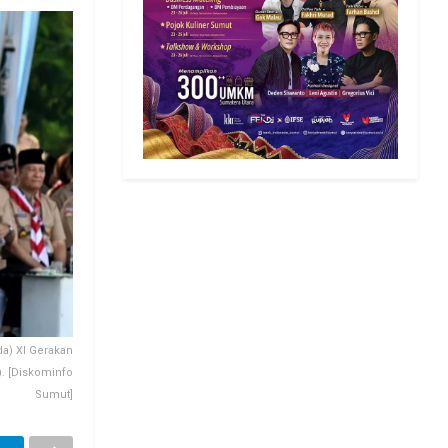
a) XI Gerakan
. [Diskominfo
Sumut]