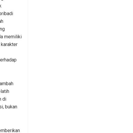
k
pribadi
ah
ang
a memiliki
 karakter
terhadap
enambah
latih
 di
i, bukan
emberikan