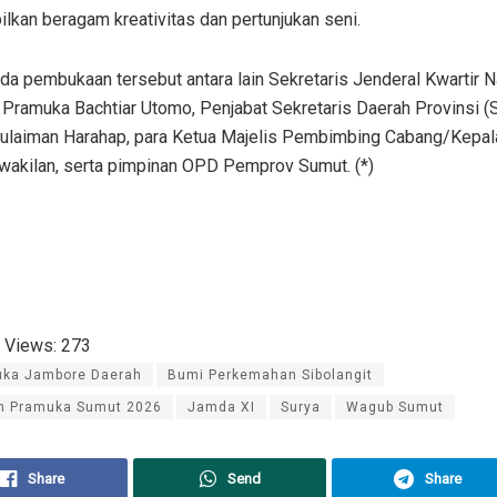
kan beragam kreativitas dan pertunjukan seni.
da pembukaan tersebut antara lain Sekretaris Jenderal Kwartir N
 Pramuka Bachtiar Utomo, Penjabat Sekretaris Daerah Provinsi (
ulaiman Harahap, para Ketua Majelis Pembimbing Cabang/Kepal
rwakilan, serta pimpinan OPD Pemprov Sumut. (*)
 Views:
273
uka Jambore Daerah
Bumi Perkemahan Sibolangit
n Pramuka Sumut 2026
Jamda XI
Surya
Wagub Sumut
Share
Send
Share