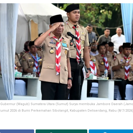
 Gubernur (Wagub) Sumatera Utara (Sumut) Surya membuka Jambore Daerah (Jamd
umut 2026 di Bumi Perkemahan Sibolangit, Kabupaten Deliserdang, Rabu (8/7/2026)