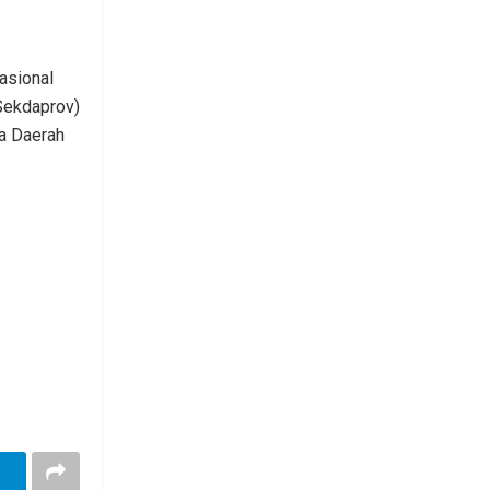
asional
Sekdaprov)
a Daerah