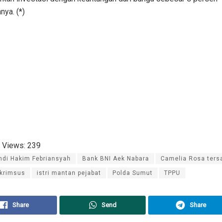
nya. (*)
 Views:
239
ndi Hakim Febriansyah
Bank BNI Aek Nabara
Camelia Rosa ters
skrimsus
istri mantan pejabat
Polda Sumut
TPPU
Share
Send
Share