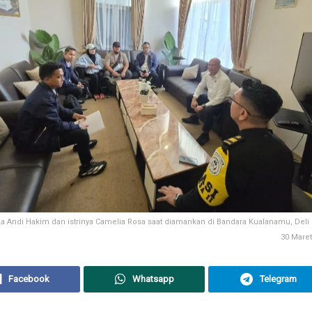
a Andi Hakim dan istrinya Camelia Rosa saat diamankan di Bandara Kualanamu, Del
30 Maret 
Facebook
Whatsapp
Telegram