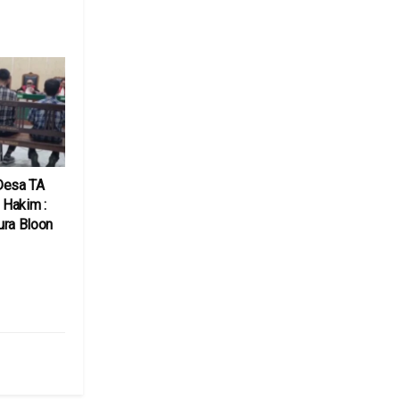
6
Desa TA
 Hakim :
ura Bloon
6