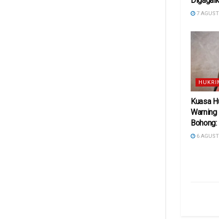
Digagal
7 AGUST
HUKRI
Kuasa H
Warning 
Bohong: 
6 AGUST