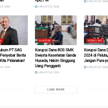
kan
Rp6,7 M
6 AGUSTUS 202
US 2026
6 AGUSTUS 2026
M
HUKRIM
HEADLINE
ukum PT SAG
Korupsi Dana BOS SMK
Korupsi Dana 
Penyebar Berita
Swasta Kesehatan Ganda
2024 di Paluta,
Kita Pidanakan!
Husada, Hakim Singgung
Jangan Pura-p
Uang Pengganti
US 2026
6 AGUSTUS 202
6 AGUSTUS 2026
LOAD MORE