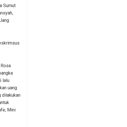
da Sumut
ansyah,
 Uang
Reskrimsus
a Rosa
rsangka
 lalu
kan uang
 dilakukan
untuk
fe, Mini