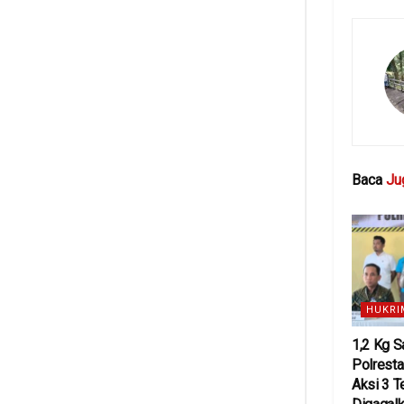
Baca
Ju
HUKRI
1,2 Kg 
Polresta
Aksi 3 T