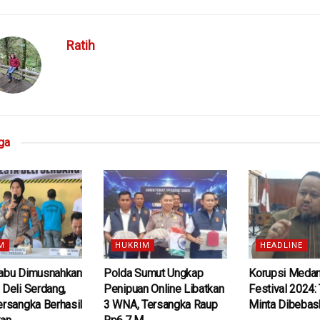
Ratih
ga
M
HUKRIM
HEADLINE
Sabu Dimusnahkan
Polda Sumut Ungkap
Korupsi Medan
 Deli Serdang,
Penipuan Online Libatkan
Festival 2024:
ersangka Berhasil
3 WNA, Tersangka Raup
Minta Dibebas