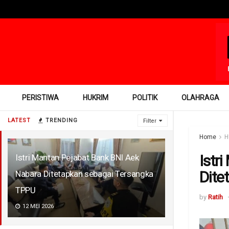
PERISTIWA
HUKRIM
POLITIK
OLAHRAGA
LATEST
TRENDING
Filter
Home
H
Istr
Istri Mantan Pejabat Bank BNI Aek
Dite
Nabara Ditetapkan sebagai Tersangka
TPPU
by
Ratih
12 MEI 2026