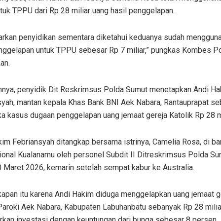
ntuk TPPU dari Rp 28 miliar uang hasil penggelapan.
arkan penyidikan sementara diketahui keduanya sudah menggun
enggelapan untuk TPPU sebesar Rp 7 miliar,” pungkas Kombes Po
an.
nya, penyidik Dit Reskrimsus Polda Sumut menetapkan Andi Ha
syah, mantan kepala Khas Bank BNI Aek Nabara, Rantauprapat se
a kasus dugaan penggelapan uang jemaat gereja Katolik Rp 28 mi
im Febriansyah ditangkap bersama istrinya, Camelia Rosa, di ba
sional Kualanamu oleh personel Subdit II Ditreskrimsus Polda S
 Maret 2026, kemarin setelah sempat kabur ke Australia.
apan itu karena Andi Hakim diduga menggelapkan uang jemaat g
 Paroki Aek Nabara, Kabupaten Labuhanbatu sebanyak Rp 28 mili
kan investasi dengan keuntungan dari bunga sebesar 8 persen