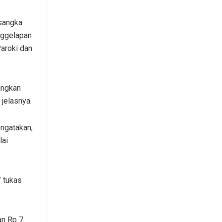
rsangka
nggelapan
aroki dan
angkan
jelasnya.
ngatakan,
lai
” tukas
an Rp 7