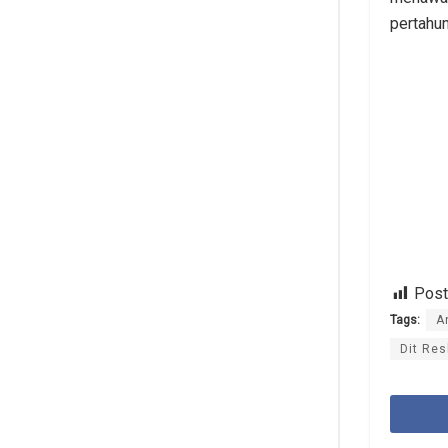
pertahun
Post
Tags:
A
Dit Re