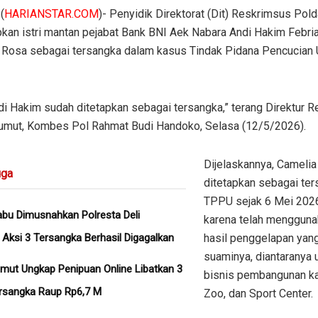
(
HARIANSTAR.COM
)- Penyidik Direktorat (Dit) Reskrimsus Pol
kan istri mantan pejabat Bank BNI Aek Nabara Andi Hakim Febri
 Rosa sebagai tersangka dalam kasus Tindak Pidana Pencucian
ndi Hakim sudah ditetapkan sebagai tersangka,” terang Direktur 
umut, Kombes Pol Rahmat Budi Handoko, Selasa (12/5/2026).
Dijelaskannya, Cameli
ga
ditetapkan sebagai te
TPPU sejak 6 Mei 2026
abu Dimusnahkan Polresta Deli
karena telah mengguna
 Aksi 3 Tersangka Berhasil Digagalkan
hasil penggelapan yang
suaminya, diantaranya 
mut Ungkap Penipuan Online Libatkan 3
bisnis pembangunan ka
rsangka Raup Rp6,7 M
Zoo, dan Sport Center.