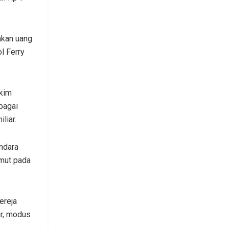
akan uang
l Ferry
kim
bagai
liar.
ndara
umut pada
ereja
ar, modus