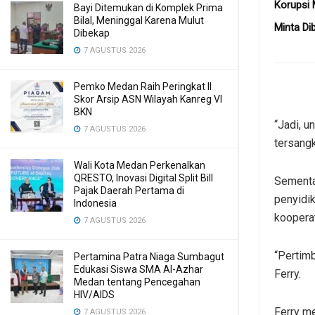
Korupsi 
Bayi Ditemukan di Komplek Prima
Bilal, Meninggal Karena Mulut
Minta Di
Dibekap
7 AGUSTUS 2026
Pemko Medan Raih Peringkat II
Skor Arsip ASN Wilayah Kanreg VI
BKN
“Jadi, 
7 AGUSTUS 2026
tersangk
Wali Kota Medan Perkenalkan
QRESTO, Inovasi Digital Split Bill
Sementa
Pajak Daerah Pertama di
penyidi
Indonesia
kooperat
7 AGUSTUS 2026
“Pertimb
Pertamina Patra Niaga Sumbagut
Edukasi Siswa SMA Al-Azhar
Ferry.
Medan tentang Pencegahan
HIV/AIDS
Ferry m
7 AGUSTUS 2026