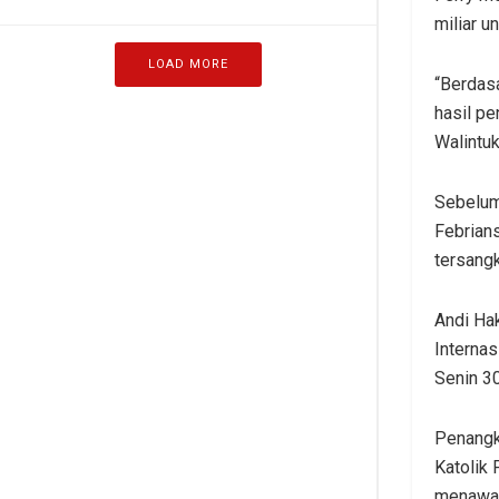
miliar u
LOAD MORE
“Berdas
hasil p
Walintuk
Sebelum
Febrian
tersangk
Andi Hak
Interna
Senin 30
Penangk
Katolik
menawar