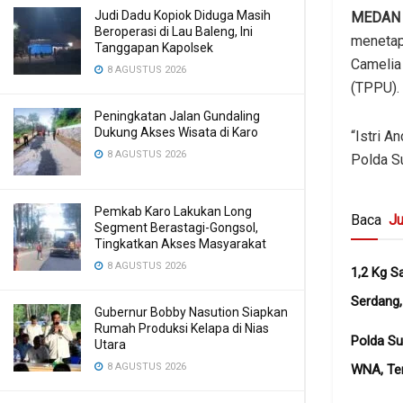
Judi Dadu Kopiok Diduga Masih
MEDAN
Beroperasi di Lau Baleng, Ini
menetap
Tanggapan Kapolsek
Camelia
8 AGUSTUS 2026
(TPPU).
Peningkatan Jalan Gundaling
Dukung Akses Wisata di Karo
“Istri A
8 AGUSTUS 2026
Polda S
Pemkab Karo Lakukan Long
Baca
Ju
Segment Berastagi-Gongsol,
Tingkatkan Akses Masyarakat
8 AGUSTUS 2026
1,2 Kg S
Serdang,
Gubernur Bobby Nasution Siapkan
Rumah Produksi Kelapa di Nias
Polda Su
Utara
8 AGUSTUS 2026
WNA, Te