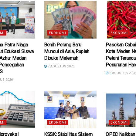
MI
EKONOMI
EKONOMI
a Patra Niaga
Benih Perang Baru
Pasokan Cabai
t Edukasi Siswa
Muncul di Asia, Rupiah
Kota Medan Na
Azhar Medan
Dibuka Melemah
Petani Teranc
 Pencegahan
Penurunan Har
7 AGUSTUS 2026
DS
5 AGUSTUS 202
US 2026
MI
EKONOMI
EKONOMI
Diproyeksi
KSSK: Stabilitas Sistem
OPEC Naikkan 