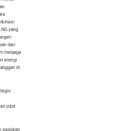
an
ara
mbinasi
 LNG yang
egeri.
ian dari
am menjaga
an energi
langgan di
tegis
as pipa
ak pasokan