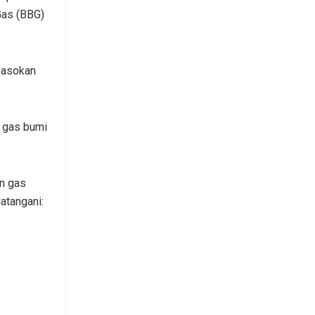
Gas (BBG)
pasokan
 gas bumi
an gas
atangani: