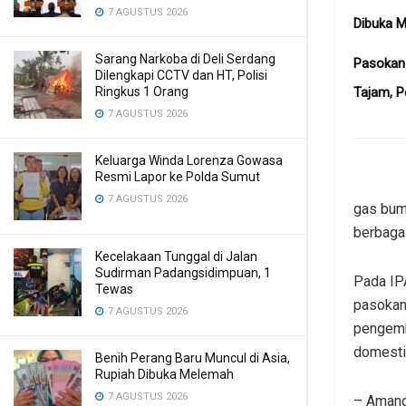
7 AGUSTUS 2026
Dibuka 
Sarang Narkoba di Deli Serdang
Pasokan
Dilengkapi CCTV dan HT, Polisi
Tajam, P
Ringkus 1 Orang
7 AGUSTUS 2026
Keluarga Winda Lorenza Gowasa
Resmi Lapor ke Polda Sumut
7 AGUSTUS 2026
gas bum
berbagai
Kecelakaan Tunggal di Jalan
Sudirman Padangsidimpuan, 1
Pada IP
Tewas
pasokan
7 AGUSTUS 2026
pengemb
domesti
Benih Perang Baru Muncul di Asia,
Rupiah Dibuka Melemah
7 AGUSTUS 2026
– Amand