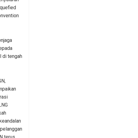
iquefied
onvention
enjaga
kepada
 di tengah
GN,
mpaikan
rasi
 LNG
kah
 keandalan
 pelanggan
N terus