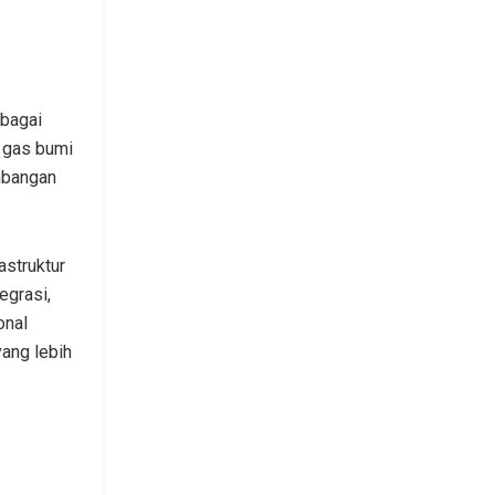
rbagai
 gas bumi
mbangan
astruktur
egrasi,
onal
ang lebih