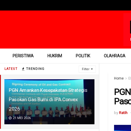
PERISTIWA
HUKRIM
POLITIK
OLAHRAGA
LATEST
TRENDING
Filter
Home
E
PGN 
PGN Amankan Kesepakatan Strategis
Paso
Pasokan Gas Bumi di IPA Convex
2026
by
Ratih
21 MEI 2026