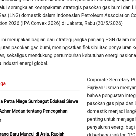
alui serangkaian kesepakatan strategis pasokan gas bumi dan L
 Gas (LNG) domestik dalam Indonesian Petroleum Association C
tion 2026 (IPA Convex 2026) di Jakarta, Rabu (20/5/2026).
 ini merupakan bagian dari strategi jangka panjang PGN dalam m
jutan pasokan gas bumi, meningkatkan fleksibilitas penyaluran 
an, sekaligus mendukung pertumbuhan kebutuhan energi nasional
 industri energi global.
Corporate Secretary P
ga
Fajriyah Usman menya
bahwa penguatan integ
a Patra Niaga Sumbagut Edukasi Siswa
pasokan gas pipa dan
Azhar Medan tentang Pencegahan
domestik menjadi lang
penting untuk menjaga
S
penyaluran energi bagi
rang Baru Muncul di Asia, Rupiah
di berbagai sektor. “PG