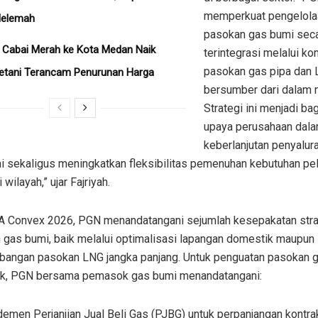
memperkuat pengelola
Melemah
pasokan gas bumi sec
 Cabai Merah ke Kota Medan Naik
terintegrasi melalui ko
pasokan gas pipa dan
etani Terancam Penurunan Harga
bersumber dari dalam n
Strategi ini menjadi bag
upaya perusahaan dal
keberlanjutan penyalur
i sekaligus meningkatkan fleksibilitas pemenuhan kebutuhan pe
 wilayah,” ujar Fajriyah.
A Convex 2026, PGN menandatangani sejumlah kesepakatan stra
 gas bumi, baik melalui optimalisasi lapangan domestik maupun
angan pasokan LNG jangka panjang. Untuk penguatan pasokan g
k, PGN bersama pemasok gas bumi menandatangani:
emen Perjanjian Jual Beli Gas (PJBG) untuk perpanjangan kontr