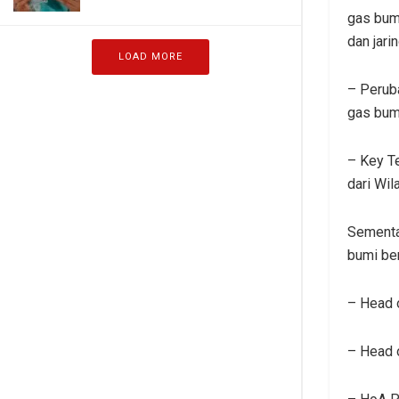
gas bumi
dan jari
LOAD MORE
– Perub
gas bum
– Key T
dari Wi
Sementar
bumi be
– Head 
– Head 