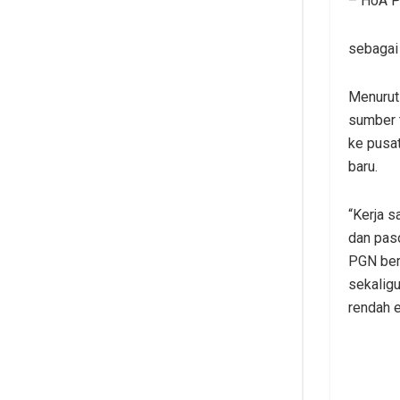
– HoA P
sebagai
Menurut
sumber 
ke pusa
baru.
“Kerja s
dan paso
PGN ber
sekalig
rendah em