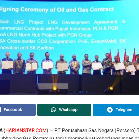
Facebook
Whatsapp
Telegram
A
(
HARIANSTAR.COM
) — PT Perusahaan Gas Negara (Persero) 
Subholding Gas Pertamina terus memperkuat keberlangsungan p