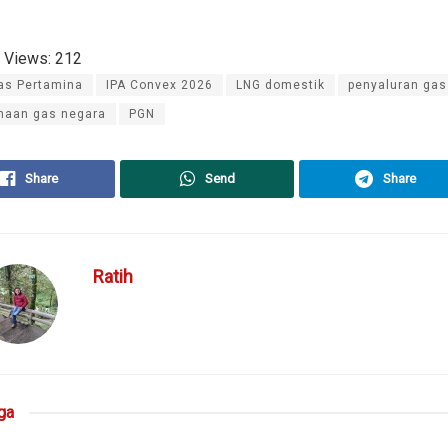
 Views:
212
as Pertamina
IPA Convex 2026
LNG domestik
penyaluran gas
haan gas negara
PGN
Share
Send
Share
Ratih
ga