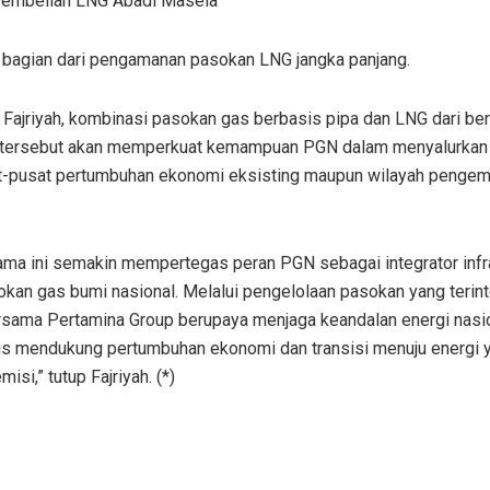
embelian LNG Abadi Masela
 bagian dari pengamanan pasokan LNG jangka panjang.
 Fajriyah, kombinasi pasokan gas berbasis pipa dan LNG dari be
tersebut akan memperkuat kemampuan PGN dalam menyalurkan
t-pusat pertumbuhan ekonomi eksisting maupun wilayah penge
ama ini semakin mempertegas peran PGN sebagai integrator infr
kan gas bumi nasional. Melalui pengelolaan pasokan yang terint
sama Pertamina Group berupaya menjaga keandalan energi nasi
us mendukung pertumbuhan ekonomi dan transisi menuju energi y
isi,” tutup Fajriyah. (*)