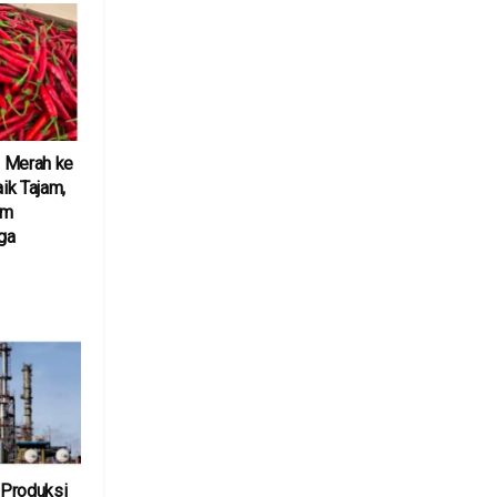
 Merah ke
ik Tajam,
am
ga
6
Produksi