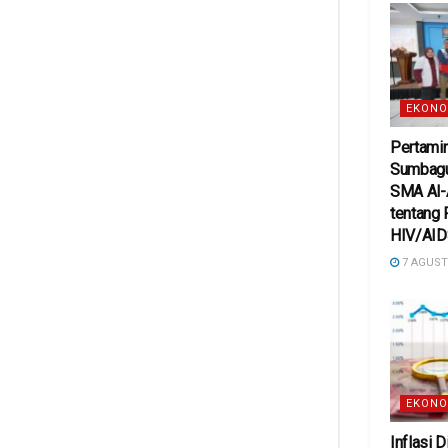
EKONO
Pertamin
Sumbagu
SMA Al-
tentang
HIV/AI
7 AGUST
EKONO
Inflasi 