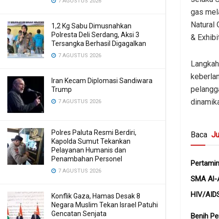
7 AGUSTUS 2026
gas mel
Natural
1,2 Kg Sabu Dimusnahkan
Polresta Deli Serdang, Aksi 3
& Exhibi
Tersangka Berhasil Digagalkan
7 AGUSTUS 2026
Langkah
keberlan
Iran Kecam Diplomasi Sandiwara
pelangg
Trump
dinamika
7 AGUSTUS 2026
Polres Paluta Resmi Berdiri,
Baca
Ju
Kapolda Sumut Tekankan
Pelayanan Humanis dan
Penambahan Personel
Pertamin
7 AGUSTUS 2026
SMA Al-
HIV/AID
Konflik Gaza, Hamas Desak 8
Negara Muslim Tekan Israel Patuhi
Gencatan Senjata
Benih Pe