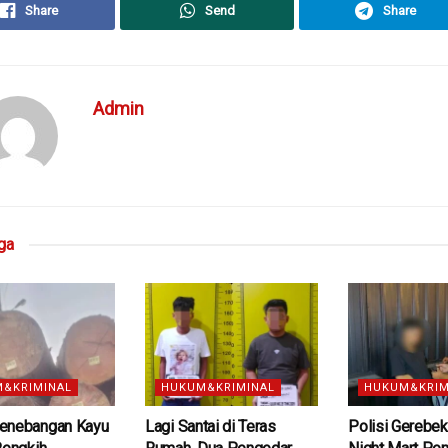
Share
Send
Share
Admin
ga
&KRIMINAL
HUKUM&KRIMINAL
HUKUM&KRIM
enebangan Kayu
Lagi Santai di Teras
Polisi Gerebek