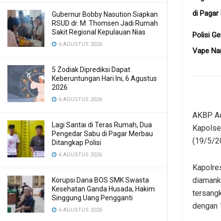
di Pagar
Gubernur Bobby Nasution Siapkan
RSUD dr. M. Thomsen Jadi Rumah
Sakit Regional Kepulauan Nias
Polisi G
6 AGUSTUS 2026
Vape Na
5 Zodiak Diprediksi Dapat
Keberuntungan Hari Ini, 6 Agustus
2026
6 AGUSTUS 2026
AKBP Ad
Lagi Santai di Teras Rumah, Dua
Kapolse
Pengedar Sabu di Pagar Merbau
(19/5/2
Ditangkap Polisi
6 AGUSTUS 2026
Kapolres
diamanka
Korupsi Dana BOS SMK Swasta
Kesehatan Ganda Husada, Hakim
tersang
Singgung Uang Pengganti
dengan 
6 AGUSTUS 2026