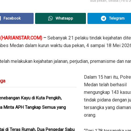
dua pekan, Selasa (19/5/2
Facebook
Whatsapp
Telegram
N
(HARIANSTAR.COM)
–
Sebanyak 21 pelaku tindak kejahatan di
abes Medan dalam kurun waktu dua pekan, 4 sampai 18 Mei 2026
elah melakukan kejahatan jalanan, perjudian, premanisme dan na
Dalam 15 hari itu, Polr
ga
Medan telah berhasil
mengungkap 143 kasus
nebangan Kayu di Kuta Pengkih,
tindak pidana dengan j
ra Minta APH Tangkap Semua yang
tersangka yang diaman
orang.
tai di Teras Rumah, Dua Pengedar Sabu
“Dari 178 tersangka ya