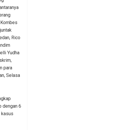
antaranya
terang
, Kombes
juntak
edan, Rico
andim
elli Yudha
skrim,
n para
an, Selasa
ungkap
ap dengan 6
6 kasus