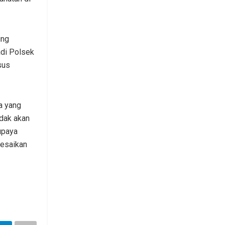
ung
adi Polsek
sus
a yang
idak akan
upaya
lesaikan