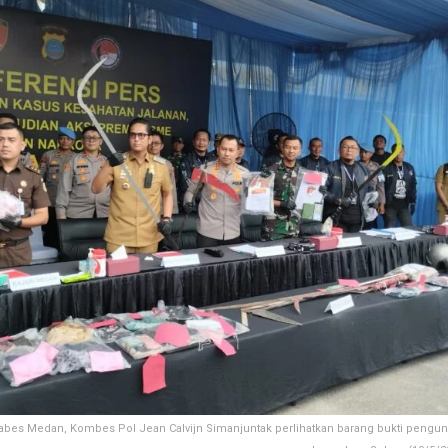
abes Medan, Kombes Pol Jean Calvijn Simanjuntak perlihatkan barang bukti pengu