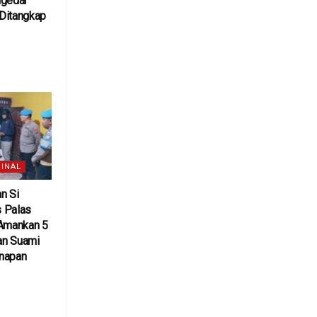
ngedar
Ditangkap
6
INAL
n Si
 Palas
 Amankan 5
an Suami
inapan
6