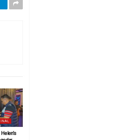
INAL
 Helen’s