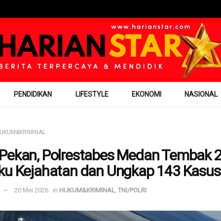
PENDIDIKAN
LIFESTYLE
EKONOMI
NASIONAL
UKUM&KRIMINAL
Pekan, Polrestabes Medan Tembak 
ku Kejahatan dan Ungkap 143 Kasus
20 Mei 2026
in
HUKUM&KRIMINAL
,
TNI/POLRI