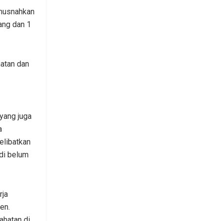
imusnahkan
ang dan 1
atan dan
yang juga
a
elibatkan
di belum
rja
en.
ahatan di