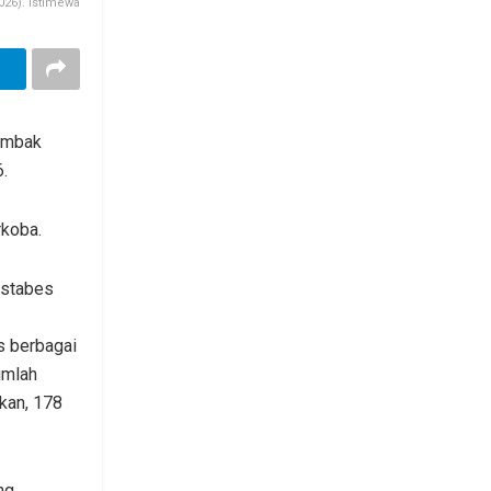
026). Istimewa
tembak
.
rkoba.
estabes
 berbagai
umlah
kan, 178
ng