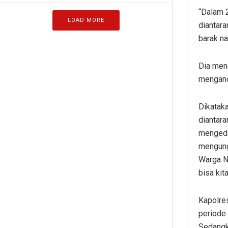
“Dalam 2
LOAD MORE
diantara
barak na
Dia men
menganc
Dikatak
diantar
mengedar
mengung
Warga N
bisa kita
Kapolres
periode
Sedangka