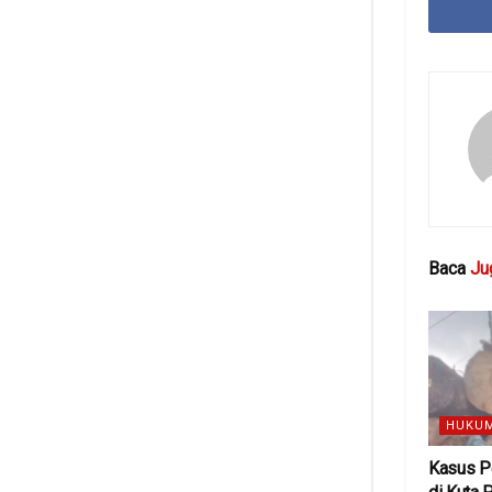
Baca
Ju
HUKUM
Kasus P