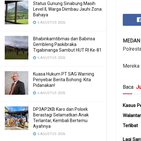
Status Gunung Sinabung Masih
Level II, Warga Diimbau Jauhi Zona
Bahaya
6 AGUSTUS 2026
Bhabinkamtibmas dan Babinsa
MEDA
Gembleng Paskibraka
Polrest
Tigabinanga Sambut HUT RI Ke-81
6 AGUSTUS 2026
Mereka t
Kuasa Hukum PT SAG Warning
Penyebar Berita Bohong: Kita
Pidanakan!
Baca
Ju
6 AGUSTUS 2026
Kasus Pe
DP3AP2KB Karo dan Polsek
Berastagi Selamatkan Anak
Walanta
Terlantar, Kembali Bertemu
Terlibat
Ayahnya
6 AGUSTUS 2026
Lagi San