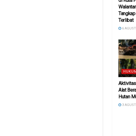
di Kuta 
Walanta
Tangkap
Terlibat
6 AGUST
HUKUM
Aktivita
Alat Ber
Hutan M
3 AGUST