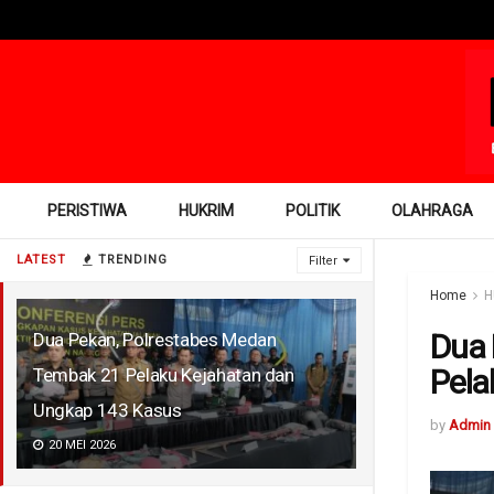
PERISTIWA
HUKRIM
POLITIK
OLAHRAGA
LATEST
TRENDING
Filter
Home
H
Dua 
Dua Pekan, Polrestabes Medan
Pela
Tembak 21 Pelaku Kejahatan dan
Ungkap 143 Kasus
by
Admin
20 MEI 2026