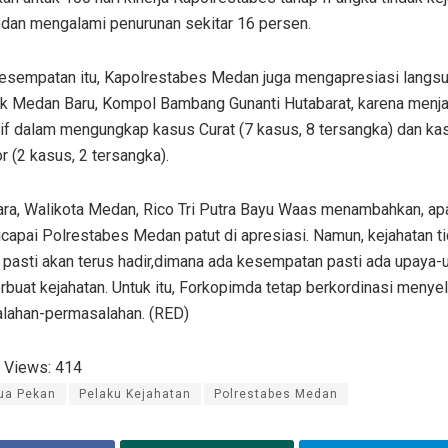
dan mengalami penurunan sekitar 16 persen.
esempatan itu, Kapolrestabes Medan juga mengapresiasi langs
k Medan Baru, Kompol Bambang Gunanti Hutabarat, karena menj
tif dalam mengungkap kasus Curat (7 kasus, 8 tersangka) dan ka
 (2 kasus, 2 tersangka).
ra, Walikota Medan, Rico Tri Putra Bayu Waas menambahkan, ap
capai Polrestabes Medan patut di apresiasi. Namun, kejahatan t
 pasti akan terus hadir,dimana ada kesempatan pasti ada upaya-
rbuat kejahatan. Untuk itu, Forkopimda tetap berkordinasi menye
lahan-permasalahan. (RED)
 Views:
414
ua Pekan
Pelaku Kejahatan
Polrestabes Medan