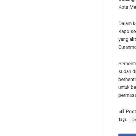
Kota Me
Dalam k
Kapolse
yang ak
Curanmor
Sementa
sudah di
berhenti
untuk be
permasa
Post
Tags:
D