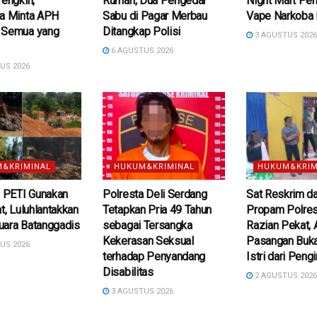
Pengkih,
Rumah, Dua Pengedar
Night Mart Pe
ra Minta APH
Sabu di Pagar Merbau
Vape Narkoba 
 Semua yang
Ditangkap Polisi
3 AGUSTUS 202
6 AGUSTUS 2026
US 2026
&KRIMINAL
HUKUM&KRIMINAL
HUKUM&KRIM
s PETI Gunakan
Polresta Deli Serdang
Sat Reskrim da
at, Luluhlantakkan
Tetapkan Pria 49 Tahun
Propam Polres
uara Batanggadis
sebagai Tersangka
Razian Pekat,
Kekerasan Seksual
Pasangan Buk
US 2026
terhadap Penyandang
Istri dari Peng
Disabilitas
2 AGUSTUS 202
3 AGUSTUS 2026