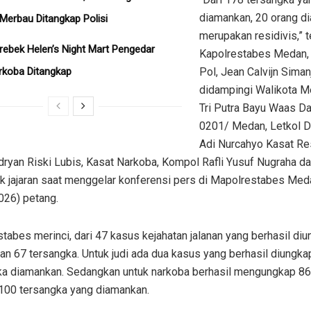
diamankan, 20 orang di
 Merbau Ditangkap Polisi
merupakan residivis,” 
erebek Helen’s Night Mart Pengedar
Kapolrestabes Medan
rkoba Ditangkap
Pol, Jean Calvijn Siman
didampingi Walikota M
Tri Putra Bayu Waas D
0201/ Medan, Letkol D
Adi Nurcahyo Kasat Re
ryan Riski Lubis, Kasat Narkoba, Kompol Rafli Yusuf Nugraha da
k jajaran saat menggelar konferensi pers di Mapolrestabes Med
026) petang.
tabes merinci, dari 47 kasus kejahatan jalanan yang berhasil di
n 67 tersangka. Untuk judi ada dua kasus yang berhasil diungk
ka diamankan. Sedangkan untuk narkoba berhasil mengungkap 8
100 tersangka yang diamankan.