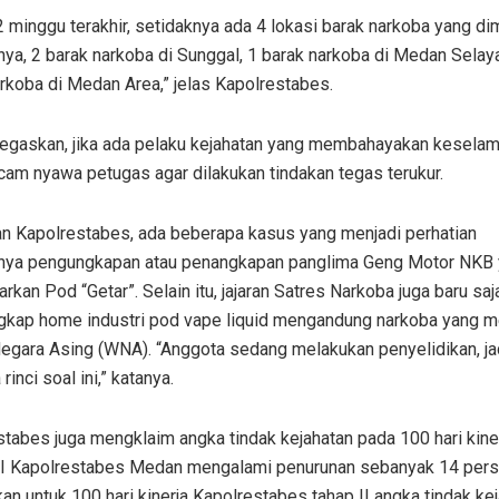
 minggu terakhir, setidaknya ada 4 lokasi barak narkoba yang d
nya, 2 barak narkoba di Sunggal, 1 barak narkoba di Medan Selay
rkoba di Medan Area,” jelas Kapolrestabes.
egaskan, jika ada pelaku kejahatan yang membahayakan keselam
am nyawa petugas agar dilakukan tindakan tegas terukur.
an Kapolrestabes, ada beberapa kasus yang menjadi perhatian
anya pengungkapan atau penangkapan panglima Geng Motor NKB 
kan Pod “Getar”. Selain itu, jajaran Satres Narkoba juga baru saj
kap home industri pod vape liquid mengandung narkoba yang m
egara Asing (WNA). “Anggota sedang melakukan penyelidikan, ja
 rinci soal ini,” katanya.
tabes juga mengklaim angka tindak kejahatan pada 100 hari kine
 I Kapolrestabes Medan mengalami penurunan sebanyak 14 pers
n untuk 100 hari kinerja Kapolrestabes tahap II angka tindak kej