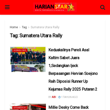
Home
Tag
Sumatera Utara Rally
Tag:
Sumatera Utara Rally
Keduakalinya Pereli Asal
HEADLINE
Kaltim Sabet Juara
1,Sedangkan Ijeck
Berpasangan Hervian Soejono
Raih Diposisi Runner Up
Kejurnas Rally 2025 Putaran 2
BY
ABI
1 TAHUN AGO
Millie Desky Come Back
OTOMOTIF