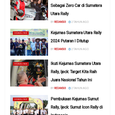
Sebagai Zero Car di Sumatera
Utara Rally
BY
REDAKSI3
2 TAHUN AGO
Kejurnas Sumatera Utara Rally
HEADLINE
2024 Putaran I Ditutup
BY
REDAKSI3
2 TAHUN AGO
Ikuti Kejurnas Sumatera Utara
HEADLINE
Rally, Ijeck: Target Kita Raih
Juara Nasional Tahun Ini
BY
REDAKSI3
2 TAHUN AGO
Pembukaan Kejurnas Sumut
HEADLINE
Rally, Ijeck: Sumut Icon Rally di