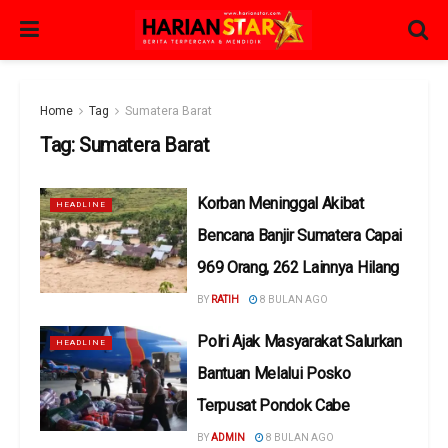
Home
Tag
Sumatera Barat
Tag:
Sumatera Barat
Korban Meninggal Akibat
HEADLINE
Bencana Banjir Sumatera Capai
969 Orang, 262 Lainnya Hilang
BY
RATIH
8 BULAN AGO
Polri Ajak Masyarakat Salurkan
HEADLINE
Bantuan Melalui Posko
Terpusat Pondok Cabe
BY
ADMIN
8 BULAN AGO