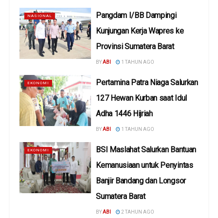
Pangdam I/BB Dampingi
NASIONAL
Kunjungan Kerja Wapres ke
Provinsi Sumatera Barat
BY
ABI
1 TAHUN AGO
Pertamina Patra Niaga Salurkan
EKONOMI
127 Hewan Kurban saat Idul
Adha 1446 Hijriah
BY
ABI
1 TAHUN AGO
BSI Maslahat Salurkan Bantuan
EKONOMI
Kemanusiaan untuk Penyintas
Banjir Bandang dan Longsor
Sumatera Barat
BY
ABI
2 TAHUN AGO