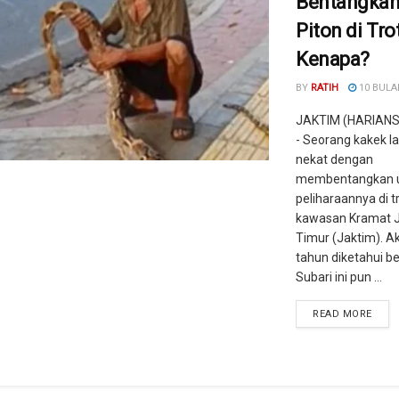
Bentangkan
Piton di Tro
Kenapa?
BY
RATIH
10 BULA
JAKTIM (HARIAN
- Seorang kakek l
nekat dengan
membentangkan ul
peliharaannya di t
kawasan Kramat Ja
Timur (Jaktim). A
tahun diketahui 
Subari ini pun ...
READ MORE