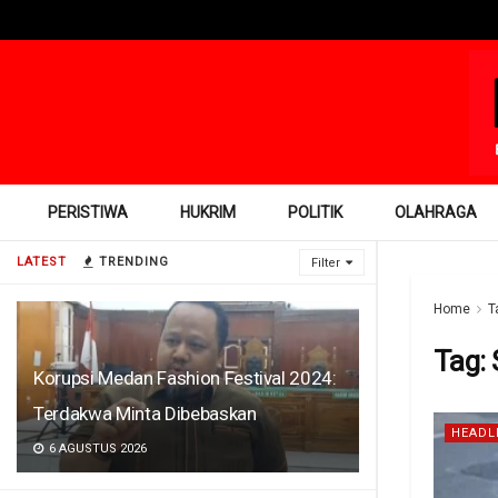
PERISTIWA
HUKRIM
POLITIK
OLAHRAGA
LATEST
TRENDING
Filter
Home
T
Tag:
Korupsi Medan Fashion Festival 2024:
Terdakwa Minta Dibebaskan
HEADL
6 AGUSTUS 2026