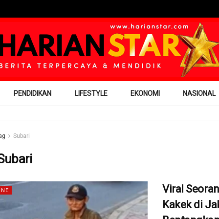
PENDIDIKAN
LIFESTYLE
EKONOMI
NASIONAL
ag
Subari
Subari
Viral Seora
INE
Kakek di Ja