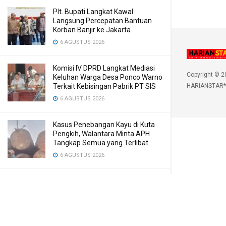
Plt. Bupati Langkat Kawal
Langsung Percepatan Bantuan
Korban Banjir ke Jakarta
6 AGUSTUS 2026
Komisi IV DPRD Langkat Mediasi
Copyright © 2
Keluhan Warga Desa Ponco Warno
Terkait Kebisingan Pabrik PT SIS
HARIANSTAR*
6 AGUSTUS 2026
Kasus Penebangan Kayu di Kuta
Pengkih, Walantara Minta APH
Tangkap Semua yang Terlibat
6 AGUSTUS 2026
Status Gunung Sinabung Masih
Level II, Warga Diimbau Jauhi Zona
Bahaya
6 AGUSTUS 2026