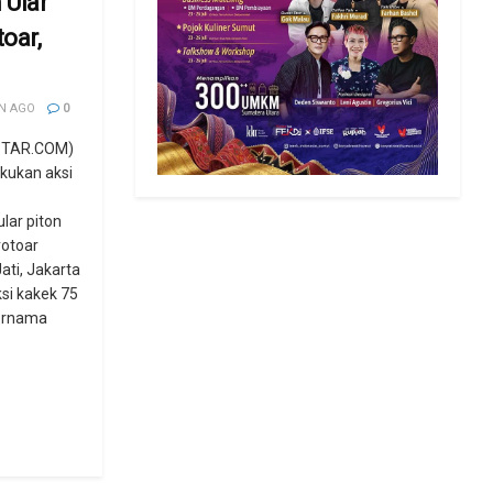
 Ular
toar,
N AGO
0
STAR.COM)
akukan aksi
ar piton
rotoar
ti, Jakarta
ksi kakek 75
bernama