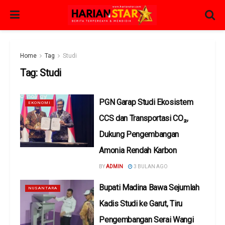
Home
Tag
Studi
Tag:
Studi
PGN Garap Studi Ekosistem
EKONOMI
CCS dan Transportasi CO₂,
Dukung Pengembangan
Amonia Rendah Karbon
BY
ADMIN
3 BULAN AGO
Bupati Madina Bawa Sejumlah
NUSANTARA
Kadis Studi ke Garut, Tiru
Pengembangan Serai Wangi