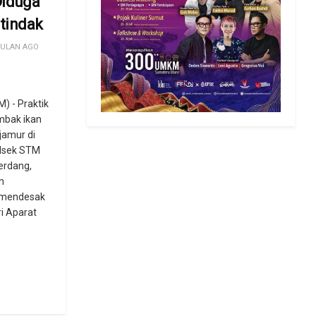
 Diduga
tindak
BULAN AGO
 - Praktik
mbak ikan
jamur di
lsek STM
serdang,
n
 mendesak
ri Aparat