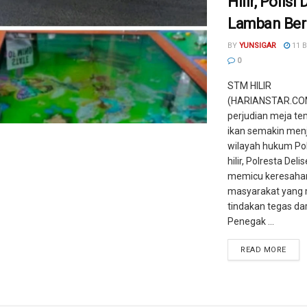
Hilir, Polisi
Lamban Ber
BY
YUNSIGAR
11 
0
STM HILIR
(HARIANSTAR.COM)
perjudian meja te
ikan semakin men
wilayah hukum Po
hilir, Polresta Deli
memicu keresaha
masyarakat yang
tindakan tegas da
Penegak ...
READ MORE