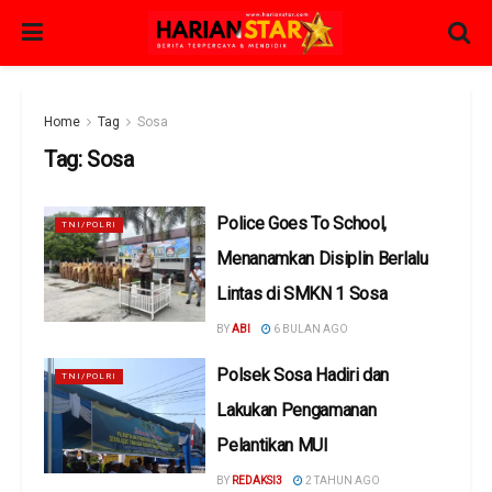
Home
Tag
Sosa
Tag:
Sosa
Police Goes To School,
TNI/POLRI
Menanamkan Disiplin Berlalu
Lintas di SMKN 1 Sosa
BY
ABI
6 BULAN AGO
Polsek Sosa Hadiri dan
TNI/POLRI
Lakukan Pengamanan
Pelantikan MUI
BY
REDAKSI3
2 TAHUN AGO