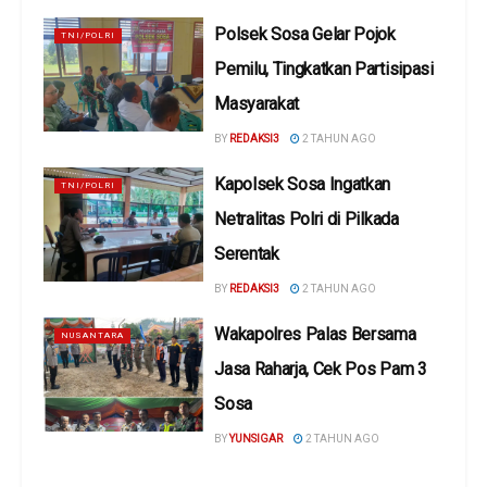
Polsek Sosa Gelar Pojok
TNI/POLRI
Pemilu, Tingkatkan Partisipasi
Masyarakat
BY
REDAKSI3
2 TAHUN AGO
Kapolsek Sosa Ingatkan
TNI/POLRI
Netralitas Polri di Pilkada
Serentak
BY
REDAKSI3
2 TAHUN AGO
Wakapolres Palas Bersama
NUSANTARA
Jasa Raharja, Cek Pos Pam 3
Sosa
BY
YUNSIGAR
2 TAHUN AGO