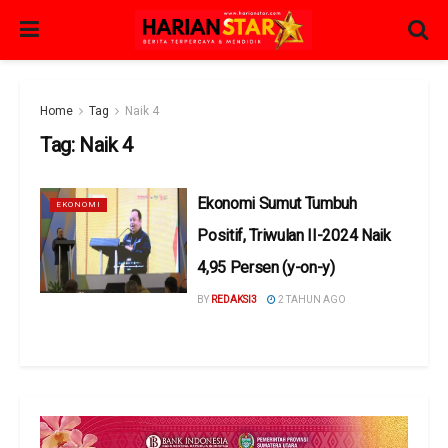
Home
Tag
Naik 4
Tag:
Naik 4
Ekonomi Sumut Tumbuh
EKONOMI
Positif, Triwulan II-2024 Naik
4,95 Persen (y-on-y)
BY
REDAKSI3
2 TAHUN AGO