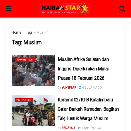
Home
Tag
Muslim
Tag:
Muslim
Muslim Afrika Selatan dan
KOMUNITAS
Inggris Diperkirakan Mulai
Puasa 18 Februari 2026
BY
YUNSIGAR
6 BULAN AGO
Koramil 02/KTB Kutalimbaru
TNI/POLRI
Gelar Berkah Ramadan, Bagikan
Takjil untuk Warga Muslim
BY
REDAKSI3
1 TAHUN AGO