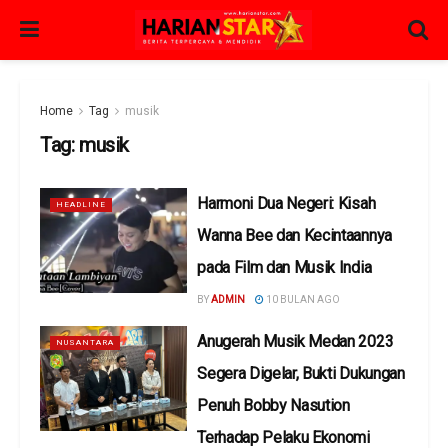
Home
Tag
musik
Tag:
musik
Harmoni Dua Negeri: Kisah
HEADLINE
Wanna Bee dan Kecintaannya
pada Film dan Musik India
BY
ADMIN
10 BULAN AGO
Anugerah Musik Medan 2023
NUSANTARA
Segera Digelar, Bukti Dukungan
Penuh Bobby Nasution
Terhadap Pelaku Ekonomi