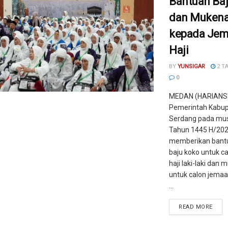
Bantuan Ba
dan Mukena
kepada Je
Haji
BY
YUNSIGAR
2 T
0
MEDAN (HARIANS
Pemerintah Kabup
Serdang pada mus
Tahun 1445 H/202
memberikan bant
baju koko untuk c
haji laki-laki dan
untuk calon jemaa
...
READ MORE