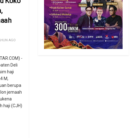
ju Koko
,
maah
AHUN AGO
TAR.COM) -
aten Deli
im haji
4 M,
uan berupa
alon jemaah
 mukena
h haji (CJH)