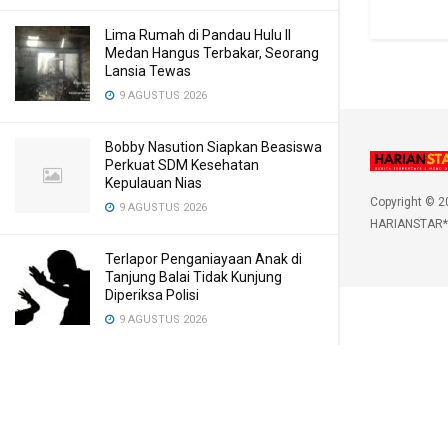
Lima Rumah di Pandau Hulu II
Medan Hangus Terbakar, Seorang
Lansia Tewas
9 AGUSTUS 2026
Bobby Nasution Siapkan Beasiswa
Perkuat SDM Kesehatan
Kepulauan Nias
Copyright © 2
9 AGUSTUS 2026
HARIANSTAR*
Terlapor Penganiayaan Anak di
Tanjung Balai Tidak Kunjung
Diperiksa Polisi
9 AGUSTUS 2026
Pemkab Karo Klarifikasi Terkait
Dugaan Pungli Menuju Kawasan
Pemandian Air Panas Semangat
Gunung – Doulu ‎