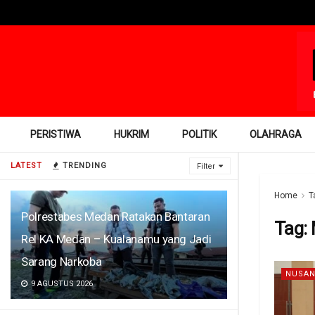
PERISTIWA
HUKRIM
POLITIK
OLAHRAGA
LATEST
TRENDING
Filter
Home
T
Polrestabes Medan Ratakan Bantaran
Tag:
Rel KA Medan – Kualanamu yang Jadi
Sarang Narkoba
NUSAN
9 AGUSTUS 2026