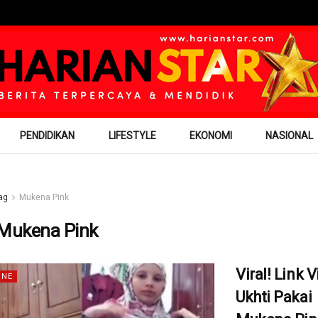
PENDIDIKAN
LIFESTYLE
EKONOMI
NASIONAL
ag
Mukena Pink
Mukena Pink
Viral! Link 
INE
Ukhti Pakai