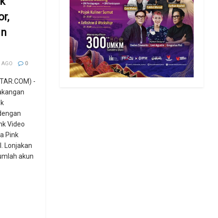
k
r,
in
 AGO
0
TAR.COM) -
lakangan
ok
dengan
nk Video
a Pink
l. Lonjakan
jumlah akun