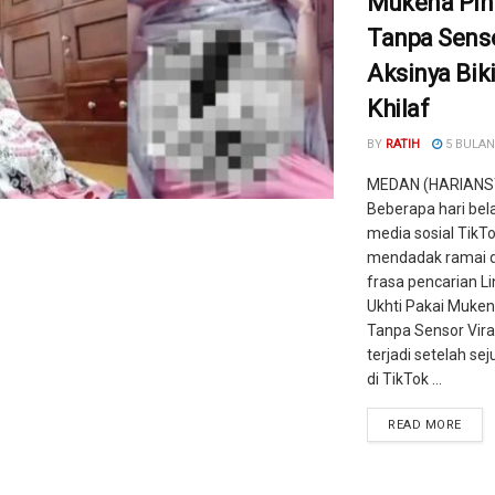
Mukena Pin
Tanpa Senso
Aksinya Bik
Khilaf
BY
RATIH
5 BULAN
MEDAN (HARIANS
Beberapa hari be
media sosial TikT
mendadak ramai 
frasa pencarian Li
Ukhti Pakai Muken
Tanpa Sensor Vira
terjadi setelah se
di TikTok ...
READ MORE