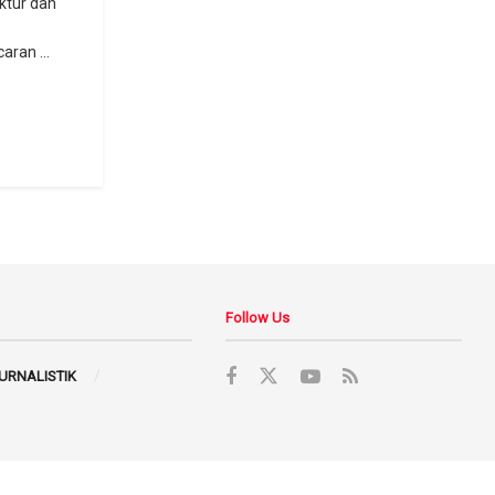
ktur dan
ran ...
Follow Us
JURNALISTIK