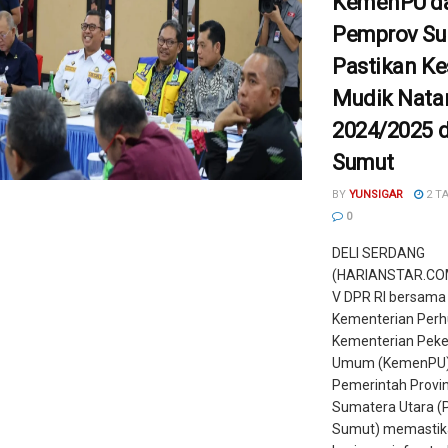
KemenPU d
Pemprov S
Pastikan Ke
Mudik Nata
2024/2025 d
Sumut
BY
YUNSIGAR
2 T
0
DELI SERDANG
(HARIANSTAR.COM
V DPR RI bersama
Kementerian Perh
Kementerian Peke
Umum (KemenPU),
Pemerintah Provin
Sumatera Utara 
Sumut) memastik