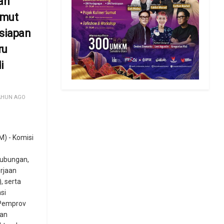
an
umut
siapan
ru
i
AHUN AGO
) - Komisi
ubungan,
rjaan
 serta
si
(Pemprov
an