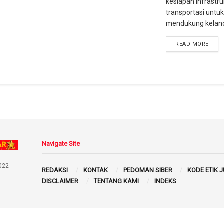
kesiapan infrastru
transportasi untuk
mendukung kelanca
READ MORE
Navigate Site
022
REDAKSI
KONTAK
PEDOMAN SIBER
KODE ETIK 
DISCLAIMER
TENTANG KAMI
INDEKS