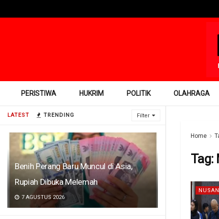
PERISTIWA
HUKRIM
POLITIK
OLAHRAGA
LATEST
TRENDING
Filter
Home
T
Tag:
Benih Perang Baru Muncul di Asia,
Rupiah Dibuka Melemah
NUSAN
7 AGUSTUS 2026