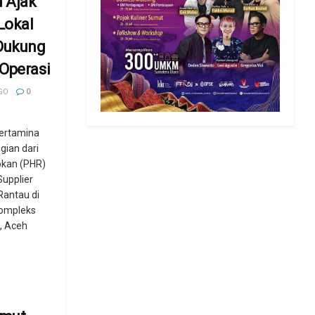
d Ajak
Lokal
 Dukung
Operasi
GO
0
ertamina
gian dari
okan (PHR)
upplier
Rantau di
ompleks
, Aceh