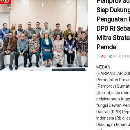
Pemprov S
TARA
Siap Dukun
Penguatan 
DPD RI Seba
Mitra Strate
Pemda
BY
ABI
9 BULAN A
MEDAN
(HARIANSTAR.CO
Pemerintah Provin
(Pemprov) Sumate
(Sumut) siap me
pelaksanaan tuga
fungsi Dewan Per
Daerah (DPD) Repu
Indonesia (RI) di d
Dukungan tersebu