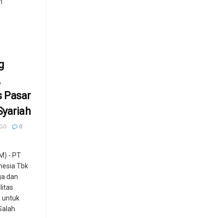
i
g
,
 Pasar
yariah
AGO
0
) - PT
nesia Tbk
ga dan
itas
 untuk
Salah