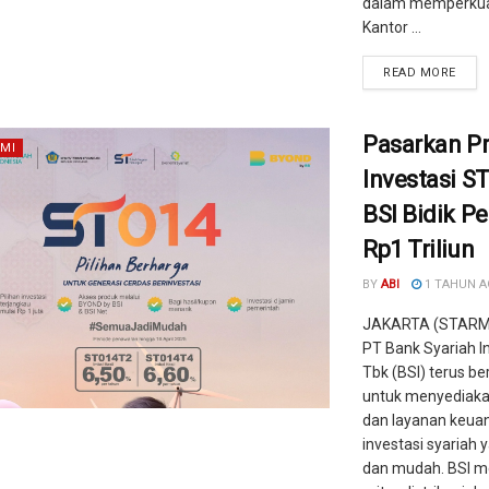
dalam memperkua
Kantor ...
READ MORE
Pasarkan P
MI
Investasi S
BSI Bidik P
Rp1 Triliun
BY
ABI
1 TAHUN 
JAKARTA (STARME
PT Bank Syariah I
Tbk (BSI) terus b
untuk menyediaka
dan layanan keua
investasi syariah y
dan mudah. BSI m