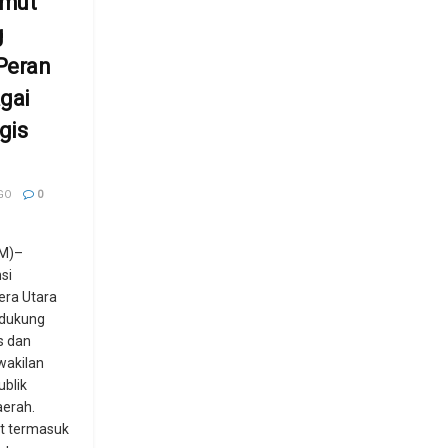
umut
g
Peran
gai
gis
GO
0
M)–
si
ra Utara
ndukung
s dan
wakilan
blik
aerah.
t termasuk