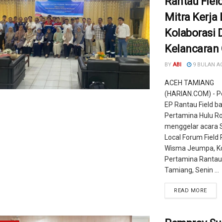
Rantau Fiel
Mitra Kerja 
Kolaborasi
Kelancaran 
BY
ABI
9 BULAN A
ACEH TAMIANG
(HARIAN.COM) - P
EP Rantau Field ba
Pertamina Hulu R
menggelar acara S
Local Forum Field 
Wisma Jeumpa, K
Pertamina Rantau
Tamiang, Senin ...
READ MORE