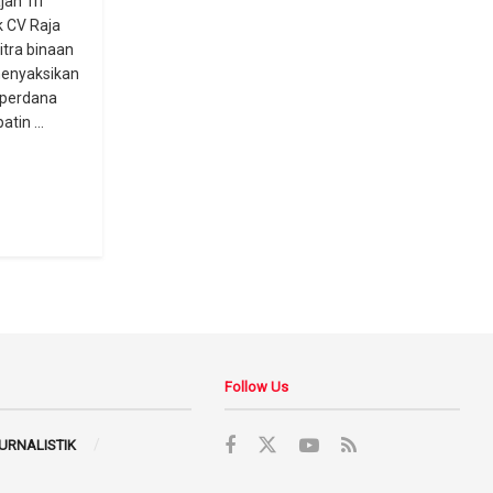
jah Tri
k CV Raja
itra binaan
menyaksikan
 perdana
atin ...
Follow Us
JURNALISTIK