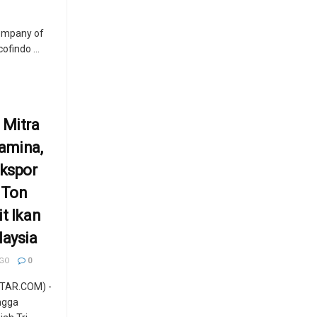
ompany of
ofindo ...
 Mitra
amina,
Ekspor
 Ton
t Ikan
laysia
AGO
0
TAR.COM) -
ngga