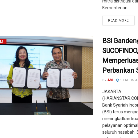
mitra distribusi dar
Kementerian ...
READ MORE
BSI Ganden
MI
SUCOFINDO
Memperluas
Perbankan S
BY
ABI
1 TAHUN 
JAKARTA
(HARIANSTAR.COM
Bank Syariah Indo
(BSI) terus menja
meningkatkan kual
pelayanan optimal
seluruh nasabah. 