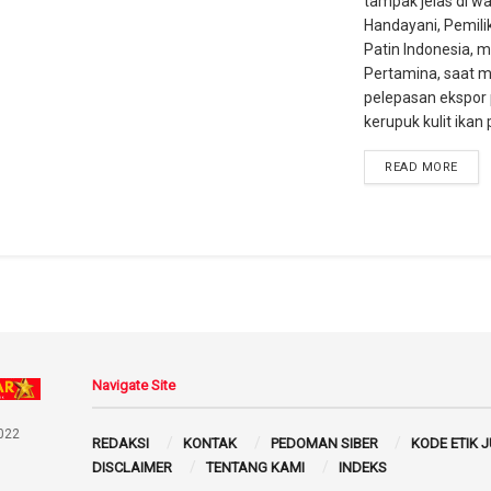
tampak jelas di wa
Handayani, Pemili
Patin Indonesia, m
Pertamina, saat 
pelepasan ekspor
kerupuk kulit ikan p
READ MORE
Navigate Site
022
REDAKSI
KONTAK
PEDOMAN SIBER
KODE ETIK 
DISCLAIMER
TENTANG KAMI
INDEKS