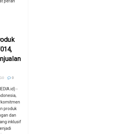
t peran
roduk
T014,
enjualan
AGO
0
DIA.id) -
ndonesia,
erkomitmen
n produk
ngan dan
ang inklusif
enjadi