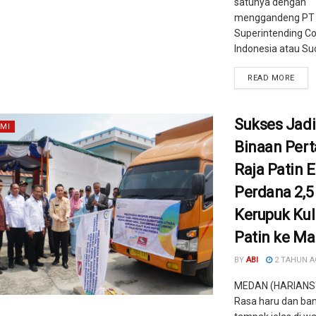
satunya dengan
menggandeng PT
Superintending C
Indonesia atau Suc
READ MORE
Sukses Jadi
MI
Binaan Pert
Raja Patin 
Perdana 2,5
Kerupuk Kuli
Patin ke Ma
BY
ABI
2 TAHUN 
MEDAN (HARIANS
Rasa haru dan ba