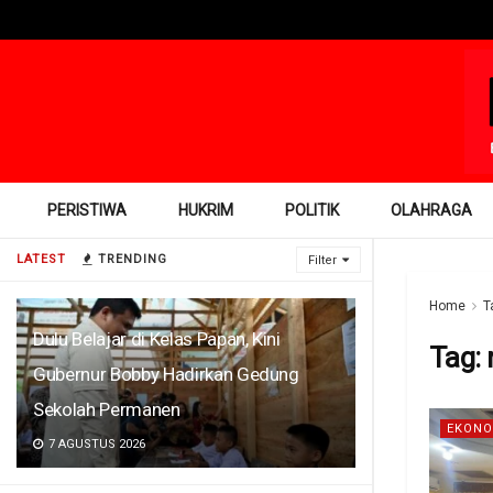
PERISTIWA
HUKRIM
POLITIK
OLAHRAGA
LATEST
TRENDING
Filter
Home
T
Dulu Belajar di Kelas Papan, Kini
Tag:
Gubernur Bobby Hadirkan Gedung
Sekolah Permanen
EKONO
7 AGUSTUS 2026