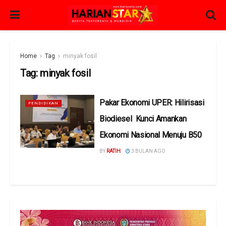
Home
Tag
minyak fosil
Tag:
minyak fosil
Pakar Ekonomi UPER: Hilirisasi
PENDIDIKAN
Biodiesel Kunci Amankan
Ekonomi Nasional Menuju B50
BY
RATIH
3 BULAN AGO