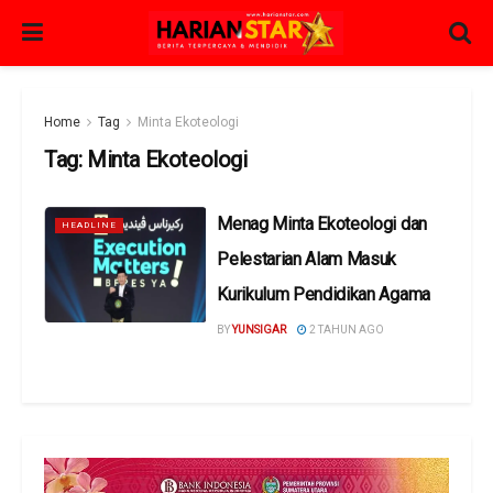
Home
Tag
Minta Ekoteologi
Tag:
Minta Ekoteologi
Menag Minta Ekoteologi dan
HEADLINE
Pelestarian Alam Masuk
Kurikulum Pendidikan Agama
BY
YUNSIGAR
2 TAHUN AGO